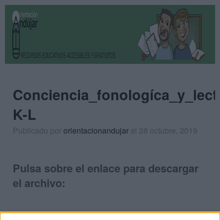
Conciencia_fonologíca_y_lect
K-L
Publicado por
orientacionandujar
el 28 octubre, 2019
Pulsa sobre el enlace para descargar
el archivo: