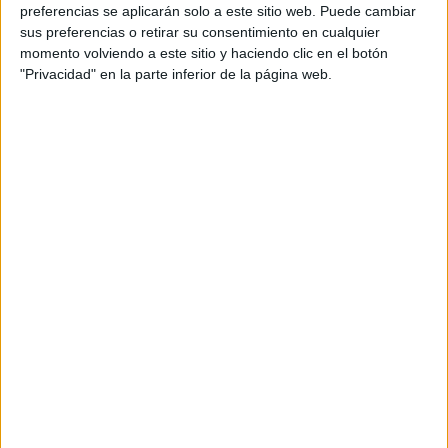
personal de dos profesores Ginés y Maribel, que
preferencias se aplicarán solo a este sitio web. Puede cambiar
además de ser pareja, son los encargados de los
sus preferencias o retirar su consentimiento en cualquier
momento volviendo a este sitio y haciendo clic en el botón
contenidos que encontramos dentro del blog y en el
"Privacidad" en la parte inferior de la página web.
cual, vuelcan la mayor parte del tiempo, que sus tareas
como docentes, y voluntarios en sus meses de verano
les permite.
DEJA UNA RESPUESTA
Tu dirección de correo electrónico no será
publicada.
Los campos obligatorios están marcados
con
*
Comentario
*