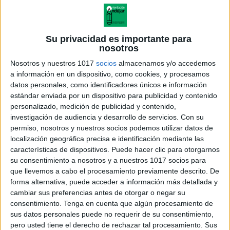
Su privacidad es importante para
nosotros
Nosotros y nuestros 1017
socios
almacenamos y/o accedemos
a información en un dispositivo, como cookies, y procesamos
datos personales, como identificadores únicos e información
estándar enviada por un dispositivo para publicidad y contenido
personalizado, medición de publicidad y contenido,
investigación de audiencia y desarrollo de servicios.
Con su
permiso, nosotros y nuestros socios podemos utilizar datos de
localización geográfica precisa e identificación mediante las
Conciencia_fonologíca_y_lectoescritura_J-
características de dispositivos. Puede hacer clic para otorgarnos
K-L
su consentimiento a nosotros y a nuestros 1017 socios para
que llevemos a cabo el procesamiento previamente descrito. De
forma alternativa, puede acceder a información más detallada y
cambiar sus preferencias antes de otorgar o negar su
consentimiento.
Tenga en cuenta que algún procesamiento de
Acerca de orientacionandujar
sus datos personales puede no requerir de su consentimiento,
Orientación Andújar no es solo un blog, es la apuesta
pero usted tiene el derecho de rechazar tal procesamiento. Sus