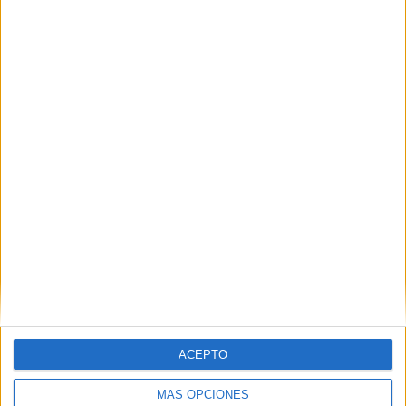
Nombre
*
Correo electrónico
*
Web
ACEPTO
MÁS OPCIONES