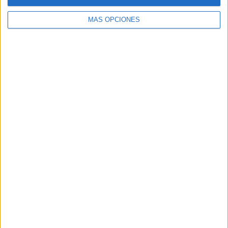
MÁS OPCIONES
Buscar
Buscar
¿TE GUSTA NUESTRO MATERIAL?
Introduce tu email para unirte a otros
80.852 suscriptores.
Dirección