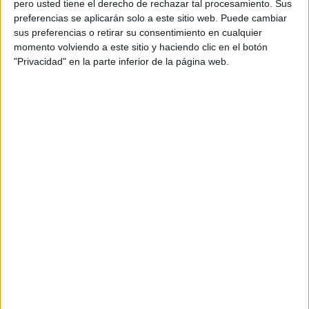
pero usted tiene el derecho de rechazar tal procesamiento. Sus
preferencias se aplicarán solo a este sitio web. Puede cambiar
sus preferencias o retirar su consentimiento en cualquier
Acerca de orientacionandujar
momento volviendo a este sitio y haciendo clic en el botón
Orientación Andújar no es solo un blog, es la apuesta
"Privacidad" en la parte inferior de la página web.
personal de dos profesores Ginés y Maribel, que
además de ser pareja, son los encargados de los
contenidos que encontramos dentro del blog y en el
cual, vuelcan la mayor parte del tiempo, que sus tareas
como docentes, y voluntarios en sus meses de verano
les permite.
DEJA UNA RESPUESTA
Tu dirección de correo electrónico no será
publicada.
Los campos obligatorios están marcados
con
*