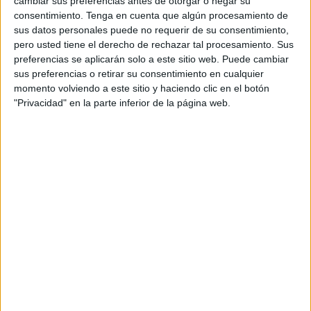
cambiar sus preferencias antes de otorgar o negar su
consentimiento.
Tenga en cuenta que algún procesamiento de
sus datos personales puede no requerir de su consentimiento,
pero usted tiene el derecho de rechazar tal procesamiento. Sus
preferencias se aplicarán solo a este sitio web. Puede cambiar
sus preferencias o retirar su consentimiento en cualquier
momento volviendo a este sitio y haciendo clic en el botón
Acerca de orientacionandujar
"Privacidad" en la parte inferior de la página web.
Orientación Andújar no es solo un blog, es la apuesta
personal de dos profesores Ginés y Maribel, que
además de ser pareja, son los encargados de los
contenidos que encontramos dentro del blog y en el
cual, vuelcan la mayor parte del tiempo, que sus tareas
como docentes, y voluntarios en sus meses de verano
les permite.
1 COMENTARIO