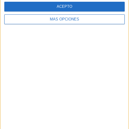
Web
ACEPTO
MÁS OPCIONES
Buscar
Buscar
¿TE GUSTA NUESTRO MATERIAL?
Introduce tu email para unirte a otros