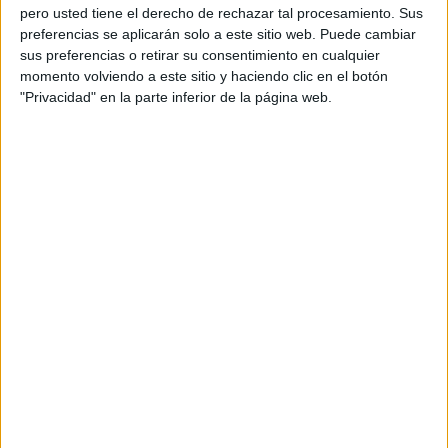
pero usted tiene el derecho de rechazar tal procesamiento. Sus
preferencias se aplicarán solo a este sitio web. Puede cambiar
sus preferencias o retirar su consentimiento en cualquier
momento volviendo a este sitio y haciendo clic en el botón
"Privacidad" en la parte inferior de la página web.
Acerca de orientacionandujar
Orientación Andújar no es solo un blog, es la apuesta
personal de dos profesores Ginés y Maribel, que
además de ser pareja, son los encargados de los
contenidos que encontramos dentro del blog y en el
cual, vuelcan la mayor parte del tiempo, que sus tareas
como docentes, y voluntarios en sus meses de verano
les permite.
DEJA UNA RESPUESTA
Tu dirección de correo electrónico no será
publicada.
Los campos obligatorios están marcados