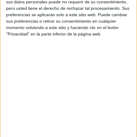
sus datos personales puede no requerir de su consentimiento,
personal de dos profesores Ginés y Maribel, que
pero usted tiene el derecho de rechazar tal procesamiento. Sus
además de ser pareja, son los encargados de los
preferencias se aplicarán solo a este sitio web. Puede cambiar
contenidos que encontramos dentro del blog y en el
sus preferencias o retirar su consentimiento en cualquier
cual, vuelcan la mayor parte del tiempo, que sus tareas
momento volviendo a este sitio y haciendo clic en el botón
como docentes, y voluntarios en sus meses de verano
"Privacidad" en la parte inferior de la página web.
les permite.
1 COMENTARIO
VIVIAN CAROLINA ECHENIQUE LIENDO
Publicado
4 agosto, 2026 a las 6:26 PM
Quiero descargar las tarjetas
RESPONDER