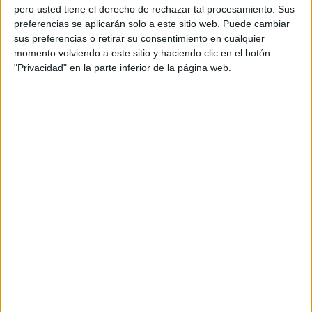
pero usted tiene el derecho de rechazar tal procesamiento. Sus
preferencias se aplicarán solo a este sitio web. Puede cambiar
sus preferencias o retirar su consentimiento en cualquier
momento volviendo a este sitio y haciendo clic en el botón
"Privacidad" en la parte inferior de la página web.
Acerca de orientacionandujar
Orientación Andújar no es solo un blog, es la apuesta
personal de dos profesores Ginés y Maribel, que
además de ser pareja, son los encargados de los
contenidos que encontramos dentro del blog y en el
cual, vuelcan la mayor parte del tiempo, que sus tareas
como docentes, y voluntarios en sus meses de verano
les permite.
DEJA UNA RESPUESTA
Tu dirección de correo electrónico no será
publicada.
Los campos obligatorios están marcados