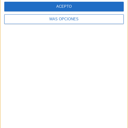
Web
ACEPTO
MÁS OPCIONES
Buscar
Buscar
¿TE GUSTA NUESTRO MATERIAL?
Introduce tu email para unirte a otros