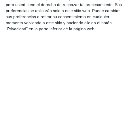
pero usted tiene el derecho de rechazar tal procesamiento. Sus
preferencias se aplicarán solo a este sitio web. Puede cambiar
sus preferencias o retirar su consentimiento en cualquier
momento volviendo a este sitio y haciendo clic en el botón
"Privacidad" en la parte inferior de la página web.
Acerca de orientacionandujar
Orientación Andújar no es solo un blog, es la apuesta
personal de dos profesores Ginés y Maribel, que
además de ser pareja, son los encargados de los
contenidos que encontramos dentro del blog y en el
cual, vuelcan la mayor parte del tiempo, que sus tareas
como docentes, y voluntarios en sus meses de verano
les permite.
DEJA UNA RESPUESTA
Tu dirección de correo electrónico no será