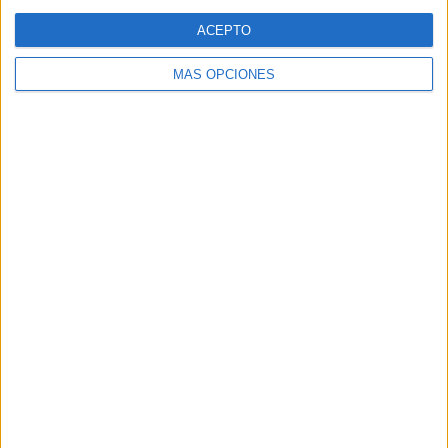
Web
ACEPTO
MÁS OPCIONES
Buscar
Buscar
¿TE GUSTA NUESTRO MATERIAL?