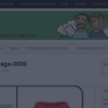
TEMÁTICAS
ESTIMULACION COGNITIVA
NEAE
NAVIDAD
ATENCIÓN
AS
NEAE
ESTIMULACION COGNITIVA
COMPRENSIÓN LEC
page-0030
Bus
o, 2020
¿T
Int
sus