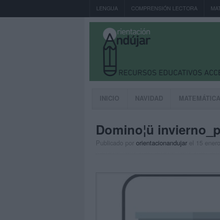
LENGUA
COMPRENSIÓN LECTORA
MA
INICIO
NAVIDAD
MATEMÁTIC
Domino¦ü invierno_
Publicado por
orientacionandujar
el 15 ener