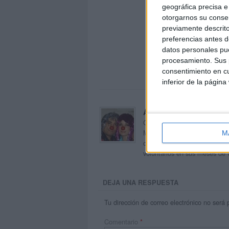
geográfica precisa e 
otorgarnos su conse
previamente descrito
preferencias antes d
datos personales pue
procesamiento. Sus p
consentimiento en cu
inferior de la página
Acerca de orientacion
Orientación Andújar no es sol
Maribel, que además de ser p
M
dentro del blog y en el cual,
voluntarios en sus meses de 
DEJA UNA RESPUESTA
Tu dirección de correo electrónico no será 
Comentario
*