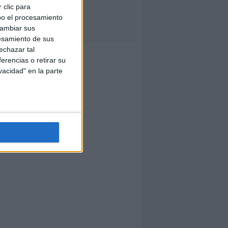
 clic para
bo el procesamiento
cambiar sus
esamiento de sus
echazar tal
erencias o retirar su
vacidad" en la parte