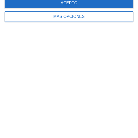
ACEPTO
MÁS OPCIONES
Buscar
Buscar
¿TE GUSTA NUESTRO MATERIAL?
Introduce tu email para unirte a otros
80.861 suscriptores.