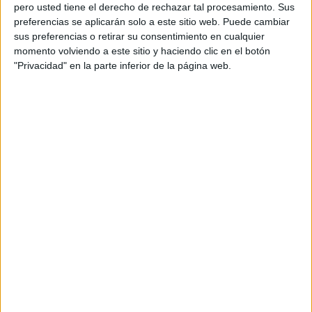
pero usted tiene el derecho de rechazar tal procesamiento. Sus
preferencias se aplicarán solo a este sitio web. Puede cambiar
sus preferencias o retirar su consentimiento en cualquier
momento volviendo a este sitio y haciendo clic en el botón
Acerca de orientacionandujar
"Privacidad" en la parte inferior de la página web.
Orientación Andújar no es solo un blog, es la apuesta
personal de dos profesores Ginés y Maribel, que
además de ser pareja, son los encargados de los
contenidos que encontramos dentro del blog y en el
cual, vuelcan la mayor parte del tiempo, que sus tareas
como docentes, y voluntarios en sus meses de verano
les permite.
DEJA UNA RESPUESTA
Tu dirección de correo electrónico no será
publicada.
Los campos obligatorios están marcados
con
*