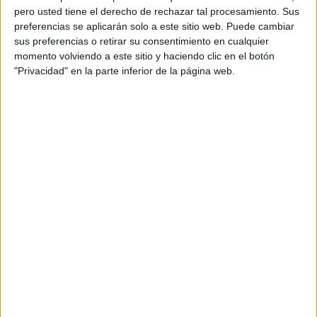
pero usted tiene el derecho de rechazar tal procesamiento. Sus
preferencias se aplicarán solo a este sitio web. Puede cambiar
sus preferencias o retirar su consentimiento en cualquier
momento volviendo a este sitio y haciendo clic en el botón
"Privacidad" en la parte inferior de la página web.
Acerca de orientacionandujar
Orientación Andújar no es solo un blog, es la apuesta
personal de dos profesores Ginés y Maribel, que
además de ser pareja, son los encargados de los
contenidos que encontramos dentro del blog y en el
cual, vuelcan la mayor parte del tiempo, que sus tareas
como docentes, y voluntarios en sus meses de verano
les permite.
DEJA UNA RESPUESTA
Tu dirección de correo electrónico no será