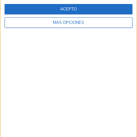
Web
ACEPTO
MÁS OPCIONES
Buscar
Buscar
¿TE GUSTA NUESTRO MATERIAL?