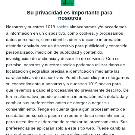
Su privacidad es importante para
nosotros
Nosotros y nuestros 1019
socios
almacenamos y/o accedemos
a información en un dispositivo, como cookies, y procesamos
datos personales, como identificadores únicos e información
estándar enviada por un dispositivo para publicidad y contenido
personalizado, medición de publicidad y contenido,
investigación de audiencia y desarrollo de servicios.
Con su
permiso, nosotros y nuestros socios podemos utilizar datos de
ordenar palabras trabadas l
localización geográfica precisa e identificación mediante las
características de dispositivos. Puede hacer clic para otorgarnos
su consentimiento a nosotros y a nuestros 1019 socios para
que llevemos a cabo el procesamiento previamente descrito. De
forma alternativa, puede acceder a información más detallada y
Acerca de María Olivares
cambiar sus preferencias antes de otorgar o negar su
consentimiento.
Tenga en cuenta que algún procesamiento de
El autor no ha proporcionado ninguna información.
sus datos personales puede no requerir de su consentimiento,
pero usted tiene el derecho de rechazar tal procesamiento. Sus
preferencias se aplicarán solo a este sitio web. Puede cambiar
DEJA UNA RESPUESTA
sus preferencias o retirar su consentimiento en cualquier