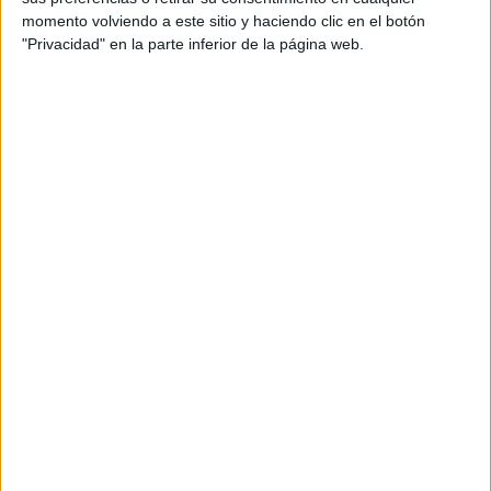
momento volviendo a este sitio y haciendo clic en el botón
Tu dirección de correo electrónico no será
"Privacidad" en la parte inferior de la página web.
publicada.
Los campos obligatorios están marcados
con
*
Comentario
*
Nombre
*
Correo electrónico
*