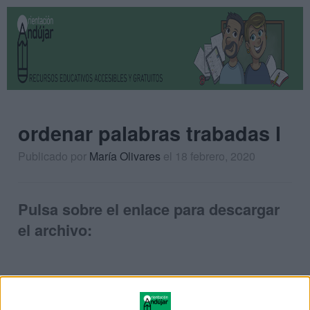
ordenar palabras trabadas l
Publicado por
María Olivares
el 18 febrero, 2020
Pulsa sobre el enlace para descargar
el archivo: