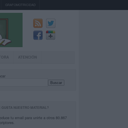
GRAFOMOTRICIDAD
TORA
ATENCIÓN
car
Buscar
E GUSTA NUESTRO MATERIAL?
roduce tu email para unirte a otros 80.867
criptores.