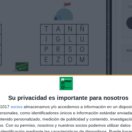
Dir
de
ema
SI
FA
Su privacidad es importante para nosotros
s 1017
socios
almacenamos y/o accedemos a información en un disposit
sonales, como identificadores únicos e información estándar enviada 
ntenido personalizado, medición de publicidad y contenido, investigaci
os.
Con su permiso, nosotros y nuestros socios podemos utilizar datos 
identificación mediante las características de dispositivos. Puede hacer