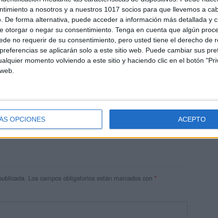
ntimiento a nosotros y a nuestros 1017 socios para que llevemos a ca
. De forma alternativa, puede acceder a información más detallada y 
e otorgar o negar su consentimiento.
Tenga en cuenta que algún proc
de no requerir de su consentimiento, pero usted tiene el derecho de r
referencias se aplicarán solo a este sitio web. Puede cambiar sus pref
alquier momento volviendo a este sitio y haciendo clic en el botón "Pri
 web.
res
 ninguna información.
ÁS OPCIONES
ACEPTO
publicada.
Los campos obligatorios están marcados con
*