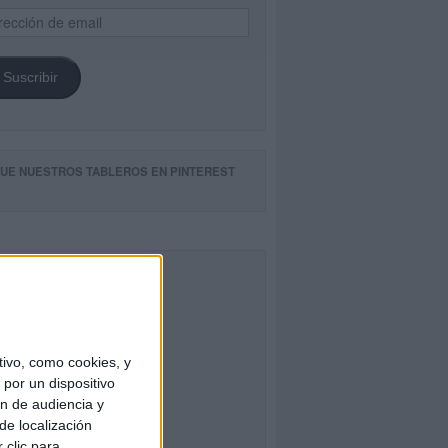
ección
il
Suscribir
GUE NUESTROS TABLEROS EN PINTEREST
CEBOOK
ivo, como cookies, y
por un dispositivo
ón de audiencia y
de localización
 clic para