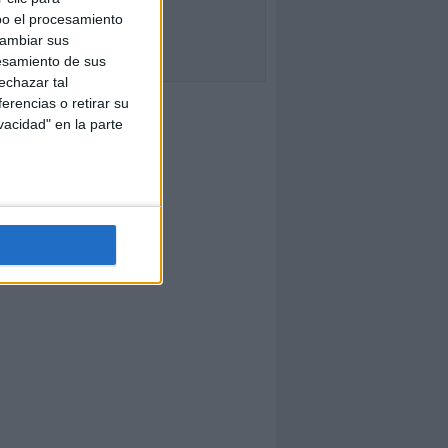
bo el procesamiento
cambiar sus
esamiento de sus
echazar tal
erencias o retirar su
vacidad" en la parte