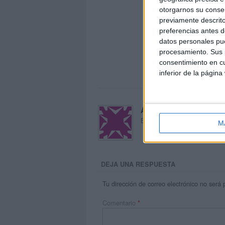
otorgarnos su conse
previamente descrito
preferencias antes d
datos personales pue
procesamiento. Sus p
consentimiento en cu
inferior de la página
Acerca de María Oliva
El autor no ha proporcionado
M
DEJA UNA RESPUESTA
Tu dirección de correo electrónico no será 
Comentario
*