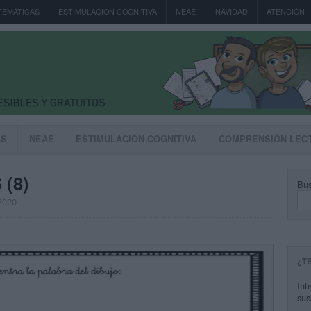
TEMÁTICAS
ESTIMULACION COGNITIVA
NEAE
NAVIDAD
ATENCIÓN
AS
NEAE
ESTIMULACION COGNITIVA
COMPRENSIÓN LEC
(8)
Bus
 2020
¿T
Int
sus