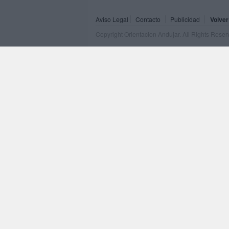
Aviso Legal
Contacto
Publicidad
Volver
Copyright Orientacion Andujar. All Rights Rese