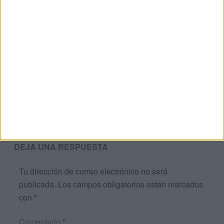
Jesica avila
Publicado
1 abril, 2020 a las 3:51 PM
Hola buen día no puedo descargarlo me lo
podrán envían al correo
RESPONDER
DEJA UNA RESPUESTA
Tu dirección de correo electrónico no será
publicada.
Los campos obligatorios están marcados
con
*
Comentario
*