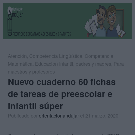
Atención
,
Competencia Lingüística
,
Competencia
Matemática
,
Educación Infantil
,
padres y madres
,
Para
maestros y profesores
Nuevo cuaderno 60 fichas
de tareas de preescolar e
infantil súper
Publicado por
orientacionandujar
el 21 marzo, 2020