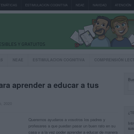
TEMÁTICAS
ESTIMULACION COGNITIVA
NEAE
NAVIDAD
ATENCIÓN
AS
NEAE
ESTIMULACION COGNITIVA
COMPRENSIÓN LEC
Bus
ara aprender a educar a tus
o, 2020
¿T
Queremos ayudaros a vosotros los padres y
Int
profesares a que puedan pasar un buen rato en su
sus
casa y a la vez poder aprender a educar de manera