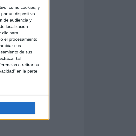
ivo, como cookies, y
por un dispositivo
ón de audiencia y
de localización
 clic para
bo el procesamiento
cambiar sus
esamiento de sus
echazar tal
erencias o retirar su
vacidad" en la parte