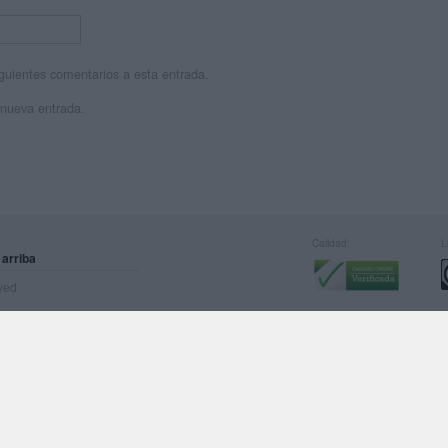
siguientes comentarios a esta entrada.
 nueva entrada.
Calidad:
L
 arriba
rved