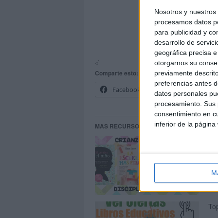
Nosotros y nuestro
procesamos datos per
para publicidad y co
desarrollo de servici
geográfica precisa e 
«`
otorgarnos su conse
Comparte esto:
previamente descrito
preferencias antes d
Facebook
X
datos personales pue
procesamiento. Sus p
consentimiento en cu
inferior de la página
MAS RECURSOS SOBRE ESTE TEMA
Lo
M
Top