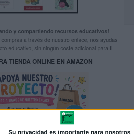
eando y compartiendo recursos educativos!
us compras a través de nuestro enlace, nos ayudas
to educativo, sin ningún coste adicional para ti.
TRA TIENDA ONLINE EN AMAZON
Su privacidad es importante para nosotros