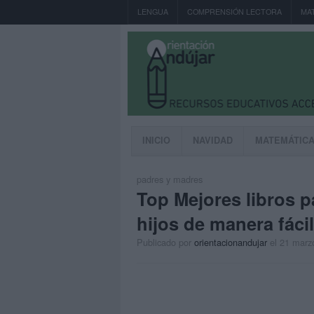
LENGUA
COMPRENSIÓN LECTORA
MA
INICIO
NAVIDAD
MATEMÁTIC
padres y madres
Top Mejores libros p
hijos de manera fácil
Publicado por
orientacionandujar
el 21 marz