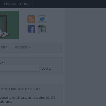
GRAFOMOTRICIDAD
TORA
ATENCIÓN
car
Buscar
E GUSTA NUESTRO MATERIAL?
roduce tu email para unirte a otros 80.871
criptores.