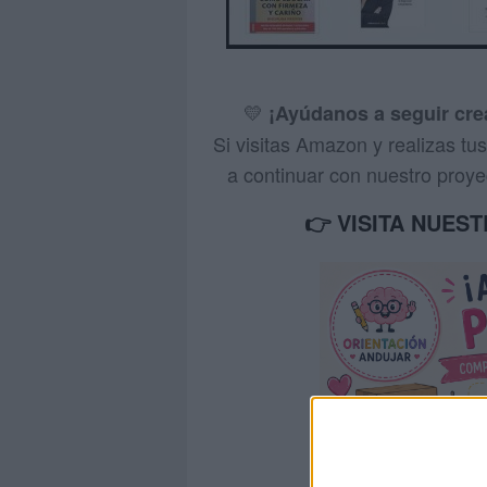
💛
¡Ayúdanos a seguir cr
Si visitas Amazon y realizas t
a continuar con nuestro proyec
👉 VISITA NUES