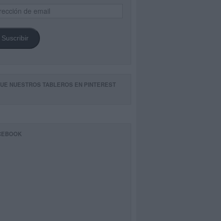
ección
il
Suscribir
GUE NUESTROS TABLEROS EN PINTEREST
CEBOOK