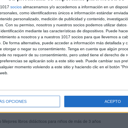
s 1017
socios
almacenamos y/o accedemos a información en un disposit
sonales, como identificadores únicos e información estándar enviada 
ntenido personalizado, medición de publicidad y contenido, investigaci
os.
Con su permiso, nosotros y nuestros socios podemos utilizar datos 
identificación mediante las características de dispositivos. Puede hacer
ntimiento a nosotros y a nuestros 1017 socios para que llevemos a ca
. De forma alternativa, puede acceder a información más detallada y 
e otorgar o negar su consentimiento.
Tenga en cuenta que algún proc
de no requerir de su consentimiento, pero usted tiene el derecho de r
referencias se aplicarán solo a este sitio web. Puede cambiar sus pref
alquier momento volviendo a este sitio y haciendo clic en el botón "Pri
 web.
s Mejores libros para Educar de forma respetuosa
ÁS OPCIONES
ACEPTO
 Mejores libros didácticos para niños de más de 3 años