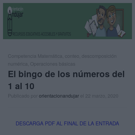
Competencia Matemática
,
conteo
,
descomposición
numérica
,
Operaciones básicas
El bingo de los números del
1 al 10
Publicado por
orientacionandujar
el 22 marzo, 2020
DESCARGA PDF AL FINAL DE LA ENTRADA