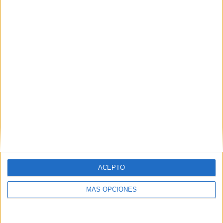
DESCARGA AL ARCHIVO EN PDF
LOTERÍA BINGO NÚMEROS 0 AL 100
FUENTE;
https://www.facebook.com/groups/crayones/
Comparte esto:
Facebook
X
ACEPTO
MAS RECURSOS SOBRE ESTE TEMA
Juguemos al
MÁS OPCIONES
bingo con los
números