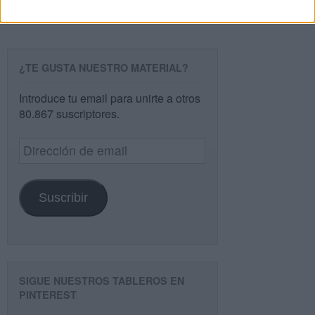
¿TE GUSTA NUESTRO MATERIAL?
Introduce tu email para unirte a otros
80.867 suscriptores.
Dirección
de
email
Suscribir
SIGUE NUESTROS TABLEROS EN
PINTEREST