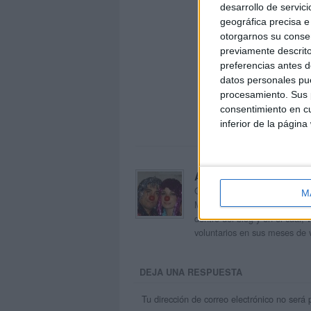
desarrollo de servici
geográfica precisa e 
otorgarnos su conse
previamente descrito
preferencias antes d
datos personales pue
procesamiento. Sus p
consentimiento en cu
inferior de la página
Acerca de orientacion
Orientación Andújar no es sol
M
Maribel, que además de ser p
dentro del blog y en el cual,
voluntarios en sus meses de 
DEJA UNA RESPUESTA
Tu dirección de correo electrónico no será 