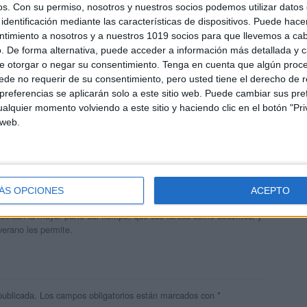
os.
Con su permiso, nosotros y nuestros socios podemos utilizar datos 
identificación mediante las características de dispositivos. Puede hacer
ntimiento a nosotros y a nuestros 1019 socios para que llevemos a ca
. De forma alternativa, puede acceder a información más detallada y 
e otorgar o negar su consentimiento.
Tenga en cuenta que algún proc
de no requerir de su consentimiento, pero usted tiene el derecho de r
referencias se aplicarán solo a este sitio web. Puede cambiar sus pref
alquier momento volviendo a este sitio y haciendo clic en el botón "Pri
 web.
andujar
o un blog, es la apuesta personal de dos profesores Ginés y
ÁS OPCIONES
ACEPTO
areja, son los encargados de los contenidos que encontramos
 vuelcan la mayor parte del tiempo, que sus tareas como docentes, y
verano les permite.
publicada.
Los campos obligatorios están marcados con
*