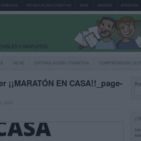
TEMÁTICAS
ESTIMULACION COGNITIVA
NEAE
NAVIDAD
ATENCIÓN
AS
NEAE
ESTIMULACION COGNITIVA
COMPRENSIÓN LEC
per ¡¡MARATÓN EN CASA!!_page-
Bus
o, 2020
¿T
Int
sus