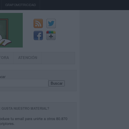
GRAFOMOTRICIDAD
TORA
ATENCIÓN
car
Buscar
E GUSTA NUESTRO MATERIAL?
roduce tu email para unirte a otros 80.870
criptores.