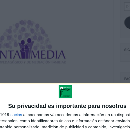
Dir
de
ema
SI
FA
Su privacidad es importante para nosotros
s 1019
socios
almacenamos y/o accedemos a información en un disposit
sonales, como identificadores únicos e información estándar enviada 
ntenido personalizado, medición de publicidad y contenido, investigaci