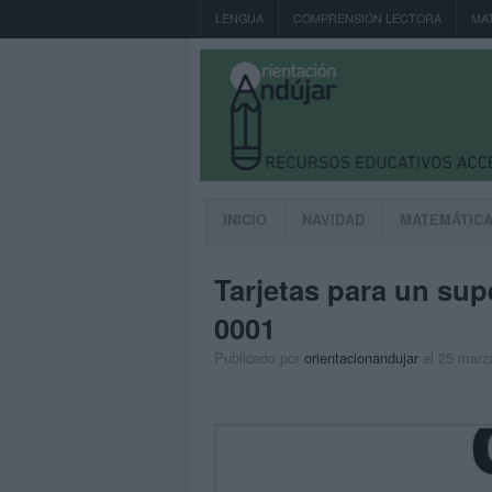
LENGUA
COMPRENSIÓN LECTORA
MA
INICIO
NAVIDAD
MATEMÁTIC
Tarjetas para un su
0001
Publicado por
orientacionandujar
el 25 marz