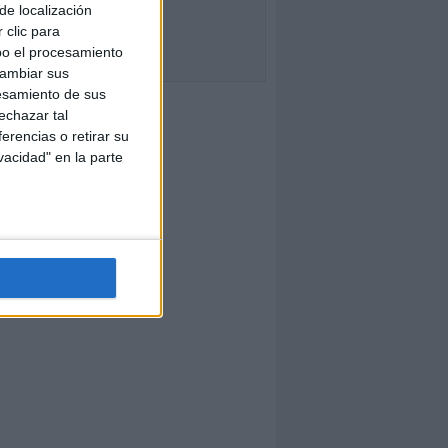
de localización
 clic para
bo el procesamiento
cambiar sus
esamiento de sus
echazar tal
erencias o retirar su
vacidad" en la parte