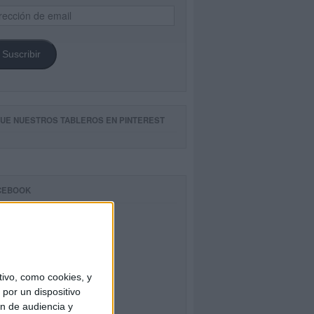
ección
il
Suscribir
GUE NUESTROS TABLEROS EN PINTEREST
CEBOOK
ivo, como cookies, y
por un dispositivo
ón de audiencia y