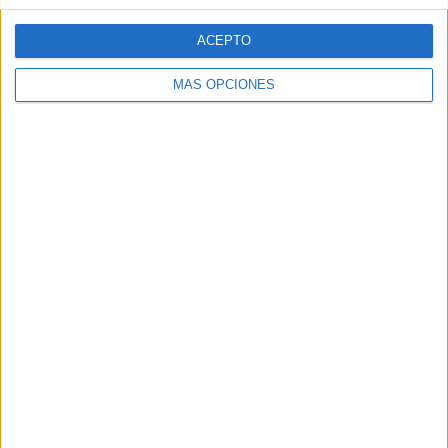
ACEPTO
MÁS OPCIONES
DESCARGA LAS TARJETAS EN PDF
MANIPULATIVO tarjetas comprension lectora frases
cortas
Comparte esto:
Facebook
X
MAS RECURSOS SOBRE ESTE TEMA