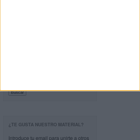
Recibir un correo electrónico con cada nueva
entrada.
Buscar
Buscar
¿TE GUSTA NUESTRO MATERIAL?
Introduce tu email para unirte a otros