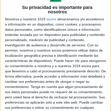
campos semánticos son conjuntos de palabras, cuyo
Su privacidad es importante para
significado tienen algo en común, de ahí que se le
nosotros
llame campo, aunque cada palabra tenga su propio
Nosotros y nuestros 1019
socios
almacenamos y/o accedemos
significado. A lo largo de estas semanas, iremos
a información en un dispositivo, como cookies, y procesamos
compartiendo varias colecciones de fichas de campos
datos personales, como identificadores únicos e información
semánticos, como la que os traemos a continuación.
estándar enviada por un dispositivo para publicidad y contenido
personalizado, medición de publicidad y contenido,
investigación de audiencia y desarrollo de servicios.
Con su
Esta semana vamos a trabajar los campos
permiso, nosotros y nuestros socios podemos utilizar datos de
semánticos de deportes, verduras, colores, prendas
localización geográfica precisa e identificación mediante las
de vestir y profesiones.
características de dispositivos. Puede hacer clic para otorgarnos
su consentimiento a nosotros y a nuestros 1019 socios para
que llevemos a cabo el procesamiento previamente descrito. De
forma alternativa, puede acceder a información más detallada y
cambiar sus preferencias antes de otorgar o negar su
consentimiento.
Tenga en cuenta que algún procesamiento de
sus datos personales puede no requerir de su consentimiento,
pero usted tiene el derecho de rechazar tal procesamiento. Sus
preferencias se aplicarán solo a este sitio web. Puede cambiar
sus preferencias o retirar su consentimiento en cualquier