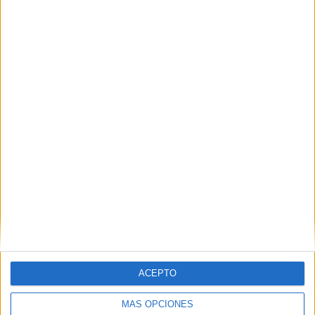
Comparte esto:
Facebook
X
MAS RECURSOS SOBRE ESTE TEMA
Fichas
diferentes
ACEPTO
campos
semánticos
MÁS OPCIONES