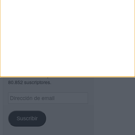
Buscar
Buscar
¿TE GUSTA NUESTRO MATERIAL?
Introduce tu email para unirte a otros
80.852 suscriptores.
Dirección
de
email
Suscribir