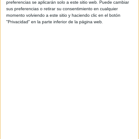
preferencias se aplicarán solo a este sitio web. Puede cambiar
sus preferencias o retirar su consentimiento en cualquier
momento volviendo a este sitio y haciendo clic en el botón
"Privacidad" en la parte inferior de la página web.
Acerca de María Olivares
El autor no ha proporcionado ninguna información.
DEJA UNA RESPUESTA
Tu dirección de correo electrónico no será
publicada.
Los campos obligatorios están marcados
con
*
Comentario
*