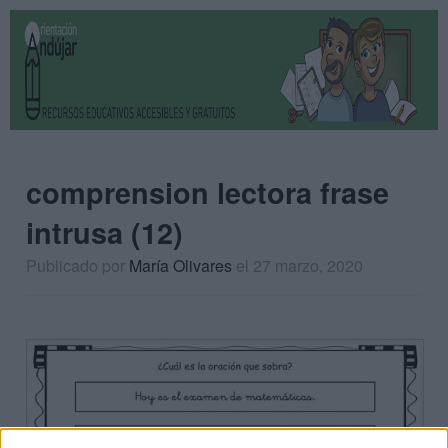
comprension lectora frase
intrusa (12)
Publicado por
María Olivares
el 27 marzo, 2020