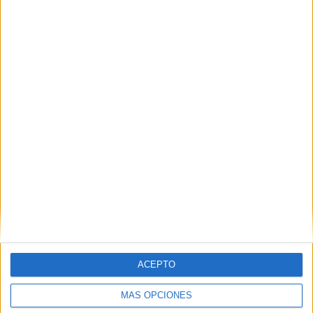
Nombre
*
Correo electrónico
*
Web
ACEPTO
MÁS OPCIONES