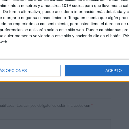
ntimiento a nosotros y a nuestros 1019 socios para que llevemos a ca
. De forma alternativa, puede acceder a información más detallada y 
e otorgar o negar su consentimiento.
Tenga en cuenta que algún proc
de no requerir de su consentimiento, pero usted tiene el derecho de r
referencias se aplicarán solo a este sitio web. Puede cambiar sus pref
alquier momento volviendo a este sitio y haciendo clic en el botón "Pri
 web.
res
 ninguna información.
ÁS OPCIONES
ACEPTO
publicada.
Los campos obligatorios están marcados con
*