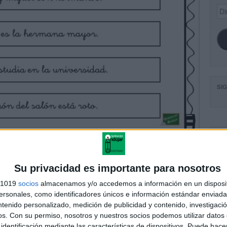
Dir
de
ema
SI
FA
Su privacidad es importante para nosotros
s 1019
socios
almacenamos y/o accedemos a información en un disposit
sonales, como identificadores únicos e información estándar enviada 
ntenido personalizado, medición de publicidad y contenido, investigaci
os.
Con su permiso, nosotros y nuestros socios podemos utilizar datos 
identificación mediante las características de dispositivos. Puede hacer