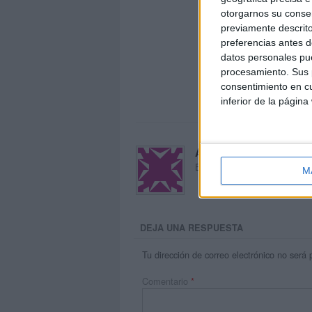
otorgarnos su conse
previamente descrito
preferencias antes d
datos personales pue
procesamiento. Sus p
consentimiento en cu
inferior de la página
Acerca de María Oliva
El autor no ha proporcionado
M
DEJA UNA RESPUESTA
Tu dirección de correo electrónico no será 
Comentario
*