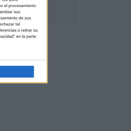
bo el procesamiento
cambiar sus
esamiento de sus
echazar tal
erencias o retirar su
vacidad" en la parte