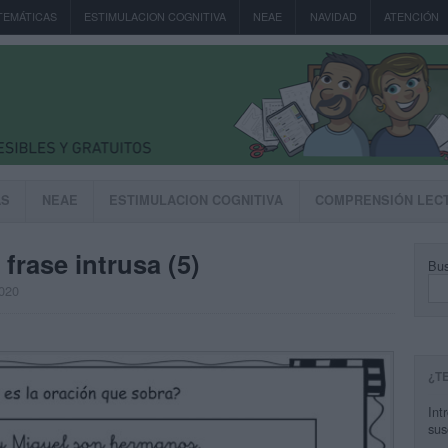
TEMÁTICAS
ESTIMULACION COGNITIVA
NEAE
NAVIDAD
ATENCIÓN
AS
NEAE
ESTIMULACION COGNITIVA
COMPRENSIÓN LEC
frase intrusa (5)
Bus
2020
¿T
Int
sus