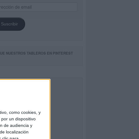
ección
il
Suscribir
GUE NUESTROS TABLEROS EN PINTEREST
CEBOOK
ivo, como cookies, y
por un dispositivo
ón de audiencia y
de localización
 clic para