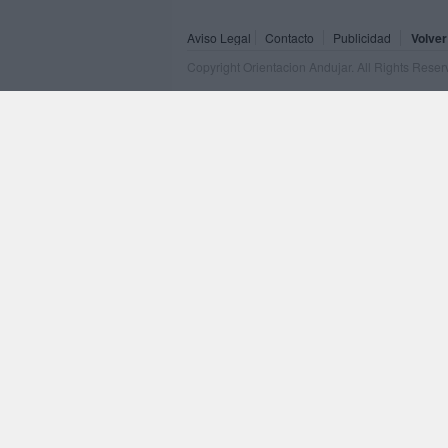
Aviso Legal
Contacto
Publicidad
Volver
Copyright Orientacion Andujar. All Rights Rese