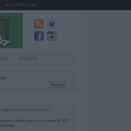
GRAFOMOTRICIDAD
TORA
ATENCIÓN
car
Buscar
E GUSTA NUESTRO MATERIAL?
roduce tu email para unirte a otros 80.870
criptores.