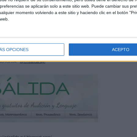
referencias se aplicarán solo a este sitio web. Puede cambiar sus pref
alquier momento volviendo a este sitio y haciendo clic en el botón "Pri
 web.
A LA ACTIVIDAD EN PDF
diseña tu monstruo inglés, español y valenciano
ÁS OPCIONES
ACEPTO
AUTORÍA:
@crisalida.ayl
s://crisalida-ayl.blogspot.com/