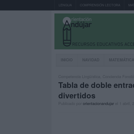
LENGUA
COMPRENSIÓN LECTORA
MA
INICIO
NAVIDAD
MATEMÁTIC
Competencia Lingüística
,
Conciencia Fonoló
Tabla de doble entr
divertidos
Publicado por
orientacionandujar
el 1 abril,