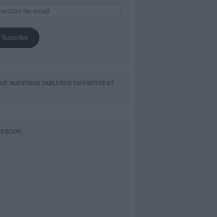
ección
il
Suscribir
GUE NUESTROS TABLEROS EN PINTEREST
CEBOOK