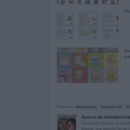
Div
Nu
pr
Etiquetas:
descripciones
expresión oral
Ni
Acerca de orientacion
Orientación Andújar no es sol
Maribel, que además de ser p