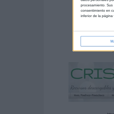
procesamiento. Sus p
consentimiento en cu
inferior de la página
DESCARG
Tablero doble entrada- 
M
http