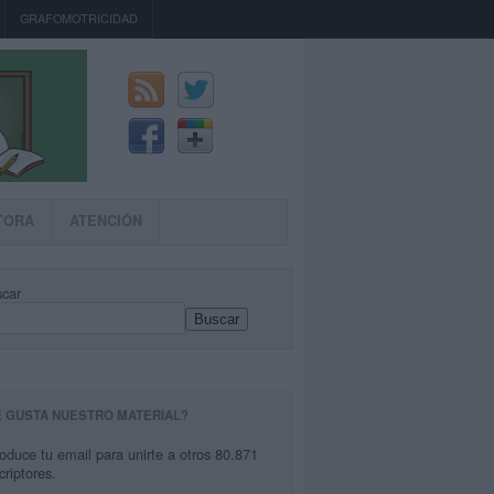
GRAFOMOTRICIDAD
TORA
ATENCIÓN
car
Buscar
E GUSTA NUESTRO MATERIAL?
roduce tu email para unirte a otros 80.871
criptores.