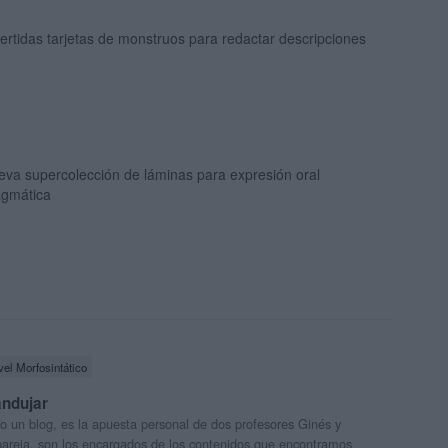
ertidas tarjetas de monstruos para redactar descripciones
eva supercolección de láminas para expresión oral
agmática
vel Morfosintático
andujar
o un blog, es la apuesta personal de dos profesores Ginés y
areja, son los encargados de los contenidos que encontramos