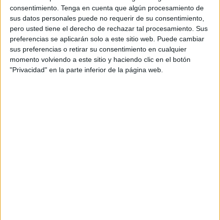
consentimiento.
Tenga en cuenta que algún procesamiento de
sus datos personales puede no requerir de su consentimiento,
pero usted tiene el derecho de rechazar tal procesamiento. Sus
preferencias se aplicarán solo a este sitio web. Puede cambiar
sus preferencias o retirar su consentimiento en cualquier
momento volviendo a este sitio y haciendo clic en el botón
"Privacidad" en la parte inferior de la página web.
Acerca de orientacionandujar
Orientación Andújar no es solo un blog, es la apuesta
personal de dos profesores Ginés y Maribel, que
además de ser pareja, son los encargados de los
contenidos que encontramos dentro del blog y en el
cual, vuelcan la mayor parte del tiempo, que sus tareas
como docentes, y voluntarios en sus meses de verano
les permite.
1 COMENTARIO