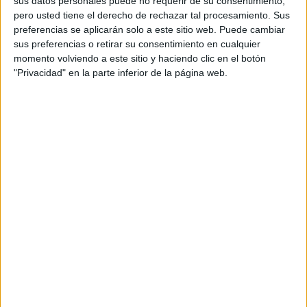
sus datos personales puede no requerir de su consentimiento,
pero usted tiene el derecho de rechazar tal procesamiento. Sus
preferencias se aplicarán solo a este sitio web. Puede cambiar
sus preferencias o retirar su consentimiento en cualquier
momento volviendo a este sitio y haciendo clic en el botón
"Privacidad" en la parte inferior de la página web.
Acerca de orientacionandujar
Orientación Andújar no es solo un blog, es la apuesta
personal de dos profesores Ginés y Maribel, que
además de ser pareja, son los encargados de los
contenidos que encontramos dentro del blog y en el
cual, vuelcan la mayor parte del tiempo, que sus tareas
como docentes, y voluntarios en sus meses de verano
les permite.
DEJA UNA RESPUESTA