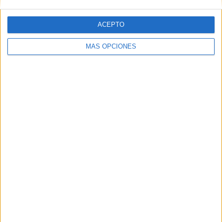
ACEPTO
Web
MÁS OPCIONES
Buscar
Buscar
¿TE GUSTA NUESTRO MATERIAL?