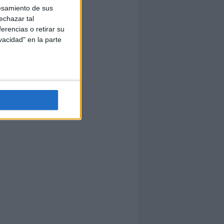
esamiento de sus
echazar tal
erencias o retirar su
vacidad" en la parte