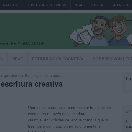
TEMÁTICAS
ESTIMULACION COGNITIVA
NEAE
NAVIDAD
ATENCIÓN
AS
NEAE
ESTIMULACION COGNITIVA
COMPRENSIÓN LEC
,
expresión escrita
,
juegos de lengua
Bus
escritura creativa
0
Una de las estrategias para mejorar la expresión
¿T
escrita, es a través de la escritura
creativa. Actividades de lengua como la que os
Int
traemos a continuación no sólo fomenta la
sus