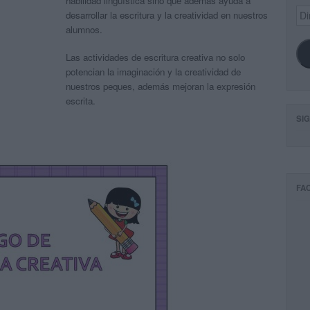
habilidad lingüística sino que además ayuda a
Dir
desarrollar la escritura y la creatividad en nuestros
de
alumnos.
ema
Las actividades de escritura creativa no solo
potencian la imaginación y la creatividad de
nuestros peques, además mejoran la expresión
escrita.
SI
FA