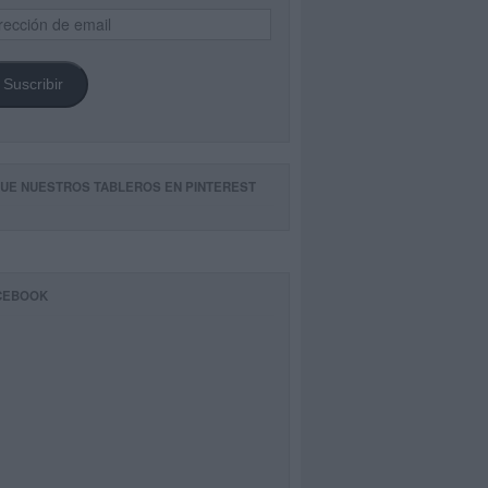
ección
il
Suscribir
GUE NUESTROS TABLEROS EN PINTEREST
CEBOOK