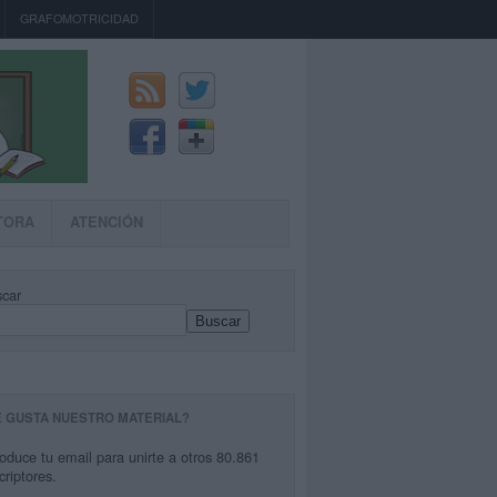
GRAFOMOTRICIDAD
TORA
ATENCIÓN
car
Buscar
E GUSTA NUESTRO MATERIAL?
roduce tu email para unirte a otros 80.861
criptores.