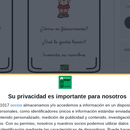
Dir
de
ema
SI
FA
Su privacidad es importante para nosotros
s 1017
socios
almacenamos y/o accedemos a información en un disposit
sonales, como identificadores únicos e información estándar enviada 
ntenido personalizado, medición de publicidad y contenido, investigaci
os.
Con su permiso, nosotros y nuestros socios podemos utilizar datos 
identificación mediante las características de dispositivos. Puede hacer