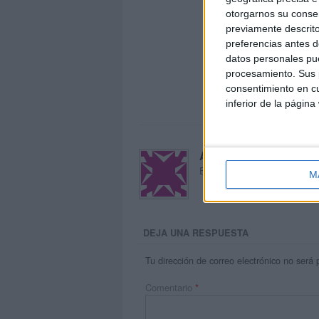
otorgarnos su conse
previamente descrito
preferencias antes d
datos personales pue
procesamiento. Sus p
consentimiento en cu
inferior de la página
Acerca de María Oliva
El autor no ha proporcionado
M
DEJA UNA RESPUESTA
Tu dirección de correo electrónico no será 
Comentario
*