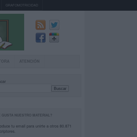
GRAFOMOTRICIDAD
TORA
ATENCIÓN
car
Buscar
E GUSTA NUESTRO MATERIAL?
roduce tu email para unirte a otros 80.871
criptores.