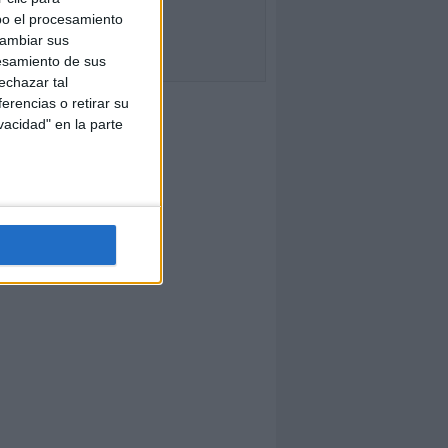
bo el procesamiento
cambiar sus
esamiento de sus
echazar tal
erencias o retirar su
vacidad" en la parte