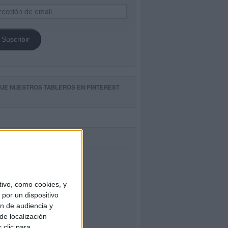
ección
il
Suscribir
GUE NUESTROS TABLEROS EN PINTEREST
CEBOOK
ivo, como cookies, y
por un dispositivo
ón de audiencia y
de localización
 clic para