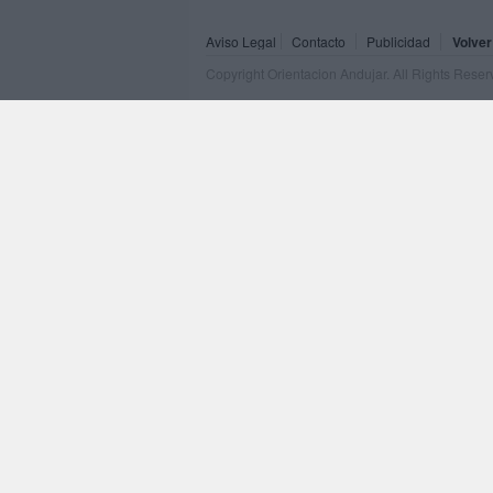
Aviso Legal
Contacto
Publicidad
Volver
Copyright Orientacion Andujar. All Rights Rese