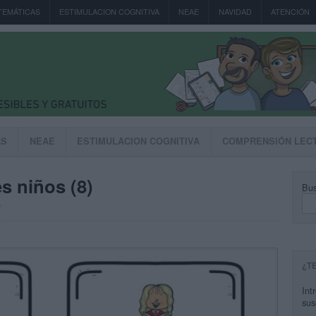
TEMÁTICAS
ESTIMULACION COGNITIVA
NEAE
NAVIDAD
ATENCIÓN
AS
NEAE
ESTIMULACION COGNITIVA
COMPRENSIÓN LEC
s niños (8)
Bus
0
¿T
Int
sus