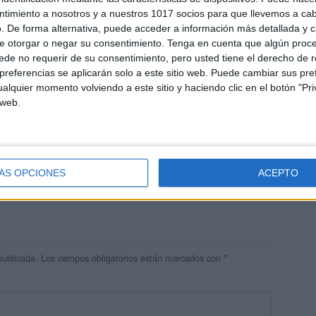
ntimiento a nosotros y a nuestros 1017 socios para que llevemos a ca
. De forma alternativa, puede acceder a información más detallada y 
e otorgar o negar su consentimiento.
Tenga en cuenta que algún proc
de no requerir de su consentimiento, pero usted tiene el derecho de r
referencias se aplicarán solo a este sitio web. Puede cambiar sus pref
alquier momento volviendo a este sitio y haciendo clic en el botón "Pri
 web.
res
 ninguna información.
ÁS OPCIONES
ACEPTO
publicada.
Los campos obligatorios están marcados con
*