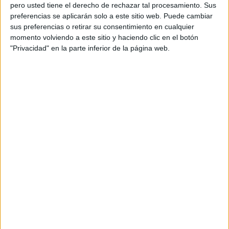
pero usted tiene el derecho de rechazar tal procesamiento. Sus
preferencias se aplicarán solo a este sitio web. Puede cambiar
sus preferencias o retirar su consentimiento en cualquier
momento volviendo a este sitio y haciendo clic en el botón
Acerca de orientacionandujar
"Privacidad" en la parte inferior de la página web.
Orientación Andújar no es solo un blog, es la apuesta
personal de dos profesores Ginés y Maribel, que
además de ser pareja, son los encargados de los
contenidos que encontramos dentro del blog y en el
cual, vuelcan la mayor parte del tiempo, que sus tareas
como docentes, y voluntarios en sus meses de verano
les permite.
DEJA UNA RESPUESTA
Tu dirección de correo electrónico no será
publicada.
Los campos obligatorios están marcados
con
*