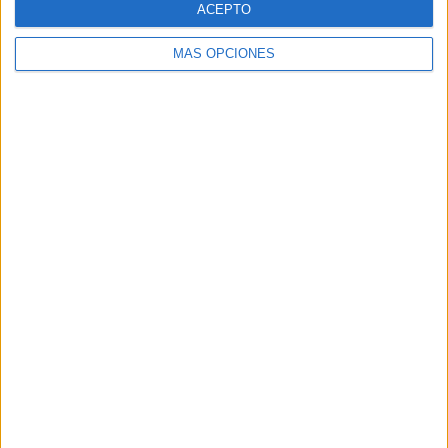
ACEPTO
MÁS OPCIONES
Buscar
Buscar
¿TE GUSTA NUESTRO MATERIAL?
Introduce tu email para unirte a otros
80.850 suscriptores.