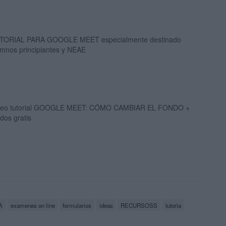
TORIAL PARA GOOGLE MEET especialmente destinado
umnos principiantes y NEAE
deo tutorial GOOGLE MEET: CÓMO CAMBIAR EL FONDO +
dos gratis
A
examenes on line
formularios
ideas
RECURSOSS
tutoria