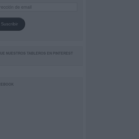
ección
il
Suscribir
GUE NUESTROS TABLEROS EN PINTEREST
CEBOOK