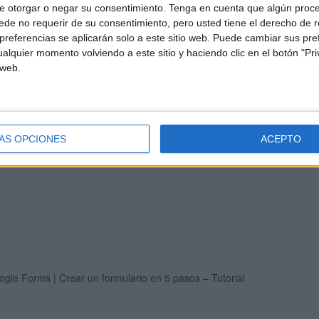
senciofer
e otorgar o negar su consentimiento.
Tenga en cuenta que algún proc
de no requerir de su consentimiento, pero usted tiene el derecho de r
//sites.google.com/view/todopar…
referencias se aplicarán solo a este sitio web. Puede cambiar sus pref
alquier momento volviendo a este sitio y haciendo clic en el botón "Pri
e.com/view/quintoc…
https://aaronasencioferran.wixsite.co…
 web.
ferran.wixsite.co…
ÁS OPCIONES
ACEPTO
ferran.wixsite.co…
gle Forms | Crear un formulario en 5 pasos – Tutorial