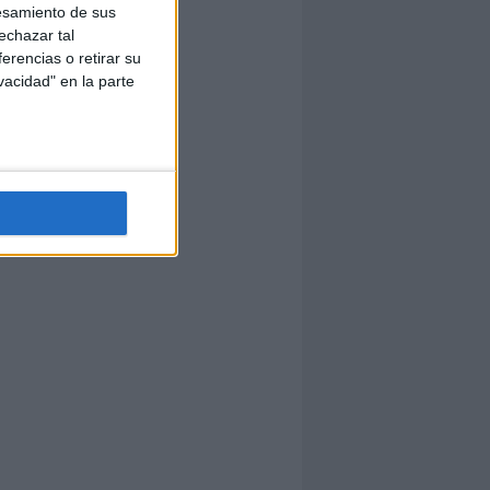
esamiento de sus
echazar tal
erencias o retirar su
vacidad" en la parte