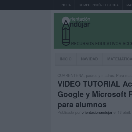
LENGUA
COMPRENSIÓN LECTORA
MA
INICIO
NAVIDAD
MATEMÁTIC
CUARENTENA
,
padres y madres
,
Para maes
VIDEO TUTORIAL Act
Google y Microsoft 
para alumnos
Publicado por
orientacionandujar
el 13 abril