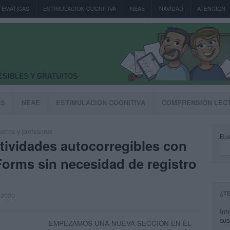
TEMÁTICAS
ESTIMULACION COGNITIVA
NEAE
NAVIDAD
ATENCIÓN
AS
NEAE
ESTIMULACION COGNITIVA
COMPRENSIÓN LEC
tros y profesores
Bus
ividades autocorregibles con
Forms sin necesidad de registro
¿T
, 2020
Int
sus
EMPEZAMOS UNA NUEVA SECCIÓN EN EL