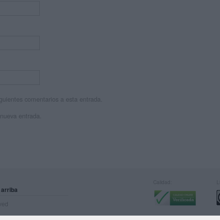
siguientes comentarios a esta entrada.
 nueva entrada.
Calidad:
L
 arriba
rved