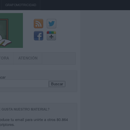
GRAFOMOTRICIDAD
TORA
ATENCIÓN
car
Buscar
E GUSTA NUESTRO MATERIAL?
roduce tu email para unirte a otros 80.864
criptores.