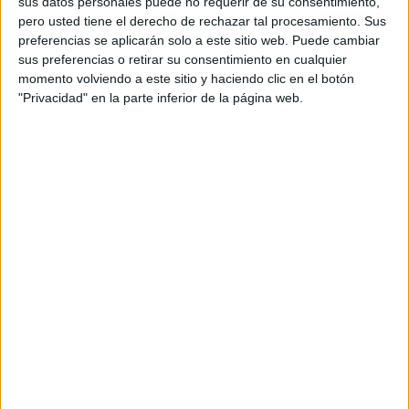
sus datos personales puede no requerir de su consentimiento,
pero usted tiene el derecho de rechazar tal procesamiento. Sus
preferencias se aplicarán solo a este sitio web. Puede cambiar
sus preferencias o retirar su consentimiento en cualquier
Acerca de María Olivares
momento volviendo a este sitio y haciendo clic en el botón
"Privacidad" en la parte inferior de la página web.
El autor no ha proporcionado ninguna información.
1 COMENTARIO
Elena
Publicado
8 noviembre, 2022 a las 1:58 PM
Excelentes los archivos
RESPONDER
DEJA UNA RESPUESTA