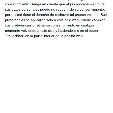
consentimiento.
Tenga en cuenta que algún procesamiento de
sus datos personales puede no requerir de su consentimiento,
pero usted tiene el derecho de rechazar tal procesamiento. Sus
preferencias se aplicarán solo a este sitio web. Puede cambiar
sus preferencias o retirar su consentimiento en cualquier
momento volviendo a este sitio y haciendo clic en el botón
"Privacidad" en la parte inferior de la página web.
Acerca de orientacionandujar
Orientación Andújar no es solo un blog, es la apuesta
personal de dos profesores Ginés y Maribel, que
además de ser pareja, son los encargados de los
contenidos que encontramos dentro del blog y en el
cual, vuelcan la mayor parte del tiempo, que sus tareas
como docentes, y voluntarios en sus meses de verano
les permite.
1 COMENTARIO