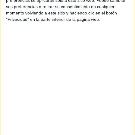
preferencias se aplicarán solo a este sitio web. Puede cambiar
cual, vuelcan la mayor parte del tiempo, que sus tareas
sus preferencias o retirar su consentimiento en cualquier
momento volviendo a este sitio y haciendo clic en el botón
como docentes, y voluntarios en sus meses de verano
"Privacidad" en la parte inferior de la página web.
les permite.
DEJA UNA RESPUESTA
Tu dirección de correo electrónico no será
publicada.
Los campos obligatorios están marcados
con
*
Comentario
*