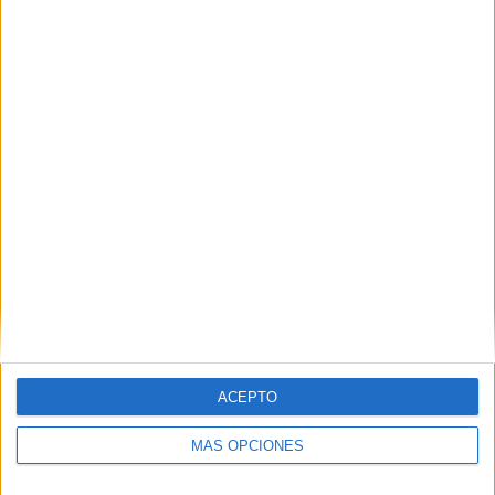
Nombre
*
Correo electrónico
*
Web
ACEPTO
MÁS OPCIONES