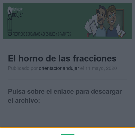
El horno de las fracciones
Publicado por
orientacionandujar
el 11 mayo, 2020
Pulsa sobre el enlace para descargar
el archivo: