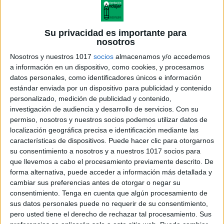
Su privacidad es importante para
nosotros
Nosotros y nuestros 1017
socios
almacenamos y/o accedemos
a información en un dispositivo, como cookies, y procesamos
datos personales, como identificadores únicos e información
estándar enviada por un dispositivo para publicidad y contenido
personalizado, medición de publicidad y contenido,
investigación de audiencia y desarrollo de servicios.
Con su
El horno de las fracciones
permiso, nosotros y nuestros socios podemos utilizar datos de
localización geográfica precisa e identificación mediante las
características de dispositivos. Puede hacer clic para otorgarnos
su consentimiento a nosotros y a nuestros 1017 socios para
que llevemos a cabo el procesamiento previamente descrito. De
Acerca de orientacionandujar
forma alternativa, puede acceder a información más detallada y
Orientación Andújar no es solo un blog, es la apuesta
cambiar sus preferencias antes de otorgar o negar su
consentimiento.
Tenga en cuenta que algún procesamiento de
personal de dos profesores Ginés y Maribel, que
sus datos personales puede no requerir de su consentimiento,
además de ser pareja, son los encargados de los
pero usted tiene el derecho de rechazar tal procesamiento. Sus
contenidos que encontramos dentro del blog y en el