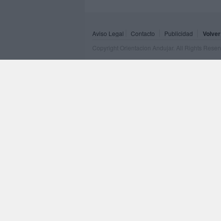
Aviso Legal
Contacto
Publicidad
Volver
Copyright Orientacion Andujar. All Rights Rese