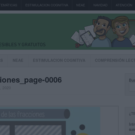
TEMÁTICAS
ESTIMULACION COGNITIVA
NEAE
NAVIDAD
ATENCIÓN
AS
NEAE
ESTIMULACION COGNITIVA
COMPRENSIÓN LEC
cciones_page-0006
Bus
, 2020
¿T
Int
sus