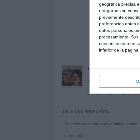
geográfica precisa e 
otorgarnos su conse
previamente descrito
preferencias antes d
datos personales pue
procesamiento. Sus p
consentimiento en cu
inferior de la página
Acerca de orientacion
Orientación Andújar no es sol
Maribel, que además de ser p
M
dentro del blog y en el cual,
voluntarios en sus meses de 
DEJA UNA RESPUESTA
Tu dirección de correo electrónico no será 
Comentario
*