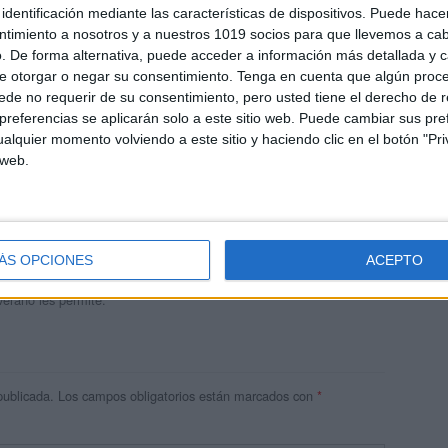
identificación mediante las características de dispositivos. Puede hacer
ntimiento a nosotros y a nuestros 1019 socios para que llevemos a ca
. De forma alternativa, puede acceder a información más detallada y 
e otorgar o negar su consentimiento.
Tenga en cuenta que algún proc
de no requerir de su consentimiento, pero usted tiene el derecho de r
referencias se aplicarán solo a este sitio web. Puede cambiar sus pref
alquier momento volviendo a este sitio y haciendo clic en el botón "Pri
 web.
andujar
o un blog, es la apuesta personal de dos profesores Ginés y
areja, son los encargados de los contenidos que encontramos
ÁS OPCIONES
ACEPTO
 vuelcan la mayor parte del tiempo, que sus tareas como docentes, y
verano les permite.
publicada.
Los campos obligatorios están marcados con
*