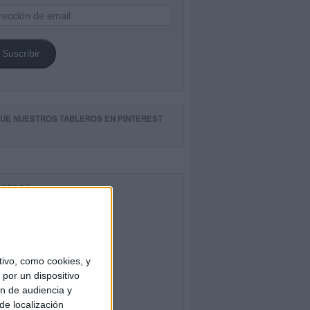
ección
il
Suscribir
GUE NUESTROS TABLEROS EN PINTEREST
CEBOOK
ivo, como cookies, y
por un dispositivo
ón de audiencia y
de localización