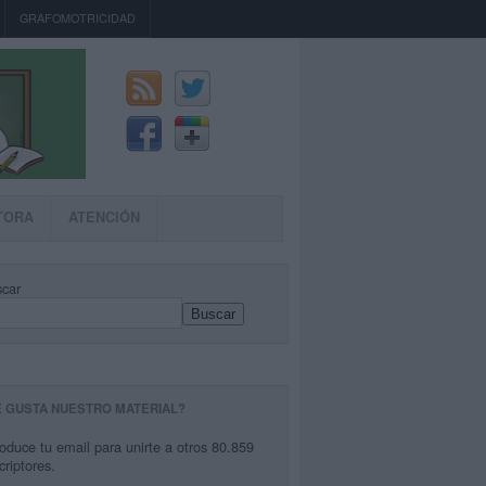
GRAFOMOTRICIDAD
TORA
ATENCIÓN
car
Buscar
E GUSTA NUESTRO MATERIAL?
roduce tu email para unirte a otros 80.859
criptores.