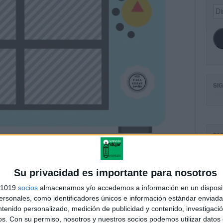
Dir
de
ema
SI
FA
Su privacidad es importante para nosotros
s 1019
socios
almacenamos y/o accedemos a información en un disposit
sonales, como identificadores únicos e información estándar enviada 
ntenido personalizado, medición de publicidad y contenido, investigaci
os.
Con su permiso, nosotros y nuestros socios podemos utilizar datos 