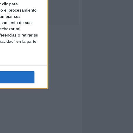
 clic para
bo el procesamiento
cambiar sus
esamiento de sus
echazar tal
erencias o retirar su
vacidad" en la parte