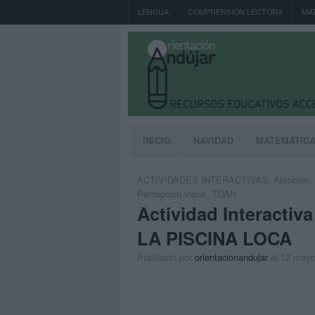
LENGUA
COMPRENSIÓN LECTORA
MA
INICIO
NAVIDAD
MATEMÁTIC
ACTIVIDADES INTERACTIVAS
,
Atención
,
Percepcion visual
,
TDAH
Actividad Interact
LA PISCINA LOCA
Publicado por
orientacionandujar
el 12 mayo