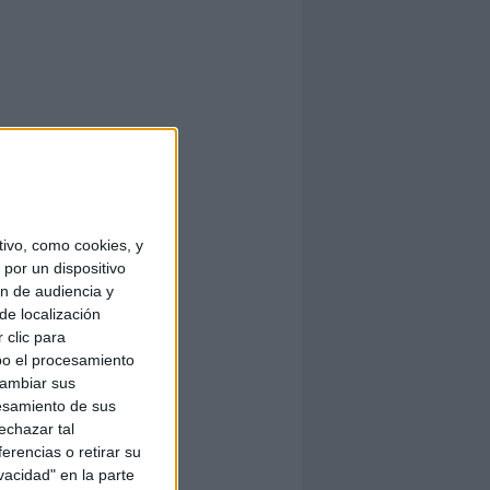
ivo, como cookies, y
por un dispositivo
ón de audiencia y
de localización
 clic para
bo el procesamiento
cambiar sus
esamiento de sus
echazar tal
erencias o retirar su
vacidad" en la parte