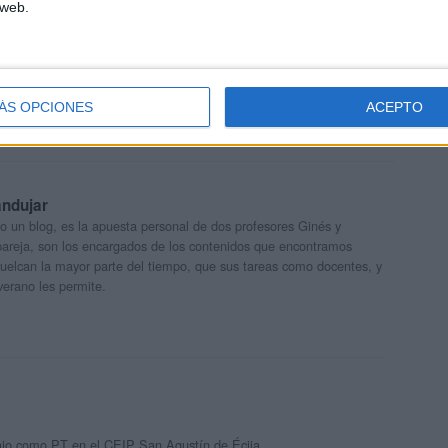
 web.
as y actividades
ÁS OPCIONES
ACEPTO
andujar
o un blog, es la apuesta personal de dos profesores Ginés y
areja, son los encargados de los contenidos que encontramos
 vuelcan la mayor parte del tiempo, que sus tareas como docentes, y
verano les permite.
bajo como PT en el CEIP San Agustín de Écija.