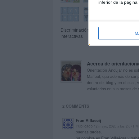
inferior de la página
Discriminación visual y atención; Lámin
M
interactivas
Acerca de orientacion
Orientación Andújar no es sol
Maribel, que además de ser p
dentro del blog y en el cual,
voluntarios en sus meses de 
2 COMMENTS
Fran Villaecij
Publicado
12 mayo, 2020 a las 2:07 PM
buenas tardes,
mi nombre es Fran Villaécija y tra