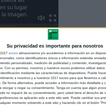
Su privacidad es importante para nosotros
s 1017
socios
almacenamos y/o accedemos a información en un disposit
sonales, como identificadores únicos e información estándar enviada 
ntenido personalizado, medición de publicidad y contenido, investigaci
opilatorio de actividades interactivas TDAH Atención
os.
Con su permiso, nosotros y nuestros socios podemos utilizar datos 
identificación mediante las características de dispositivos. Puede hacer
ntimiento a nosotros y a nuestros 1017 socios para que llevemos a ca
. De forma alternativa, puede acceder a información más detallada y 
e otorgar o negar su consentimiento.
Tenga en cuenta que algún proc
de no requerir de su consentimiento, pero usted tiene el derecho de r
 OCA LOCA DE LAS FRACCIONES
referencias se aplicarán solo a este sitio web. Puede cambiar sus pref
alquier momento volviendo a este sitio y haciendo clic en el botón "Pri