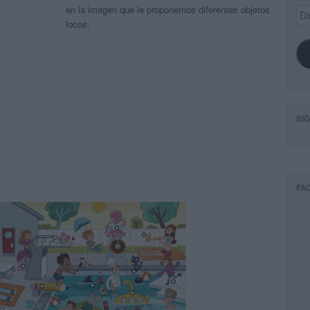
en la imagen que le proponemos diferentes objetos
Dir
de
locos.
ema
SI
FA