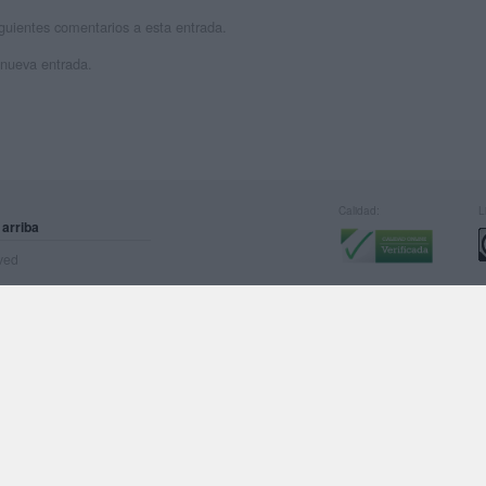
siguientes comentarios a esta entrada.
 nueva entrada.
Calidad:
L
 arriba
rved