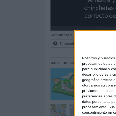
Comparte esto:
Facebook
X
Nosotros y nuestro
MAS RECURSOS SOBRE ESTE TEMA
procesamos datos per
para publicidad y co
Rec
desarrollo de servici
geográfica precisa e 
otorgarnos su conse
previamente descrito
preferencias antes d
datos personales pue
LA
procesamiento. Sus p
consentimiento en cu