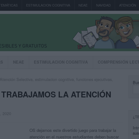
TEMÁTICAS
ESTIMULACION COGNITIVA
NEAE
NAVIDAD
ATENCIÓN
AS
NEAE
ESTIMULACION COGNITIVA
COMPRENSIÓN LEC
Atención Selectiva
,
estimulacion cognitiva
,
funciones ejecutivas
,
Bus
iva TRABAJAMOS LA ATENCIÓN
, 2020
¿T
Int
OS dejamos este divertido juego para trabajar la
sus
atención en el nuestros estudiantes deben buscar