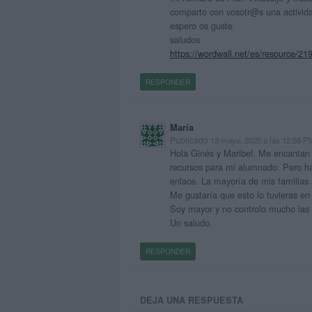
comparto con vosotr@s una activida
espero os guste
saludos
https://wordwall.net/es/resource/21
RESPONDER
María
Publicado
13 mayo, 2020 a las 12:58 P
Hola Ginés y Maribel. Me encantan v
recursos para mi alumnado. Pero ha
enlace. La mayoría de mis familias 
Me gustaría que esto lo tuvieras en
Soy mayor y no controlo mucho las 
Un saludo.
RESPONDER
DEJA UNA RESPUESTA