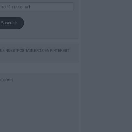
ección
il
Suscribir
GUE NUESTROS TABLEROS EN PINTEREST
CEBOOK