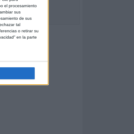
bo el procesamiento
cambiar sus
esamiento de sus
echazar tal
erencias o retirar su
vacidad" en la parte