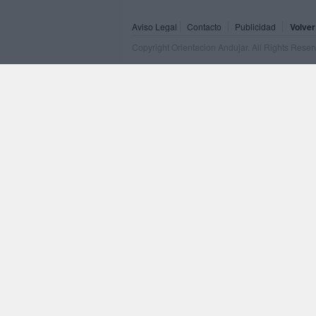
Aviso Legal
Contacto
Publicidad
Volver
Copyright Orientacion Andujar. All Rights Rese