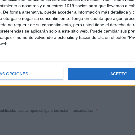
ntimiento a nosotros y a nuestros 1019 socios para que llevemos a ca
. De forma alternativa, puede acceder a información más detallada y 
e otorgar o negar su consentimiento.
Tenga en cuenta que algún proc
de no requerir de su consentimiento, pero usted tiene el derecho de r
referencias se aplicarán solo a este sitio web. Puede cambiar sus pref
alquier momento volviendo a este sitio y haciendo clic en el botón "Pri
 web.
res
 ninguna información.
ÁS OPCIONES
ACEPTO
publicada.
Los campos obligatorios están marcados con
*