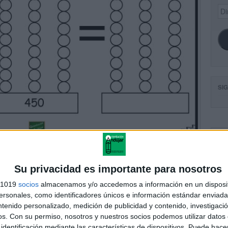
Dir
de
ema
SI
FA
Su privacidad es importante para nosotros
s 1019
socios
almacenamos y/o accedemos a información en un disposit
sonales, como identificadores únicos e información estándar enviada 
ntenido personalizado, medición de publicidad y contenido, investigaci
os.
Con su permiso, nosotros y nuestros socios podemos utilizar datos 
identificación mediante las características de dispositivos. Puede hacer