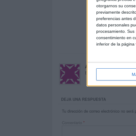
otorgarnos su conse
previamente descrito
preferencias antes d
datos personales pue
procesamiento. Sus p
consentimiento en cu
inferior de la página
Acerca de María Oliva
El autor no ha proporcionado
M
DEJA UNA RESPUESTA
Tu dirección de correo electrónico no será 
Comentario
*