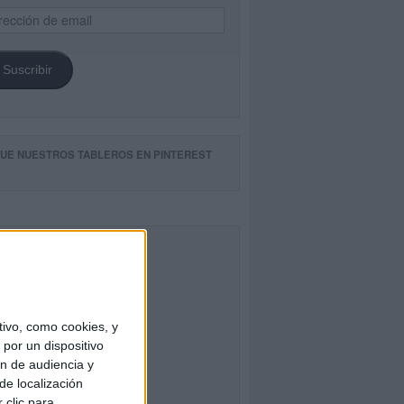
ección
il
Suscribir
GUE NUESTROS TABLEROS EN PINTEREST
CEBOOK
ivo, como cookies, y
por un dispositivo
ón de audiencia y
de localización
 clic para