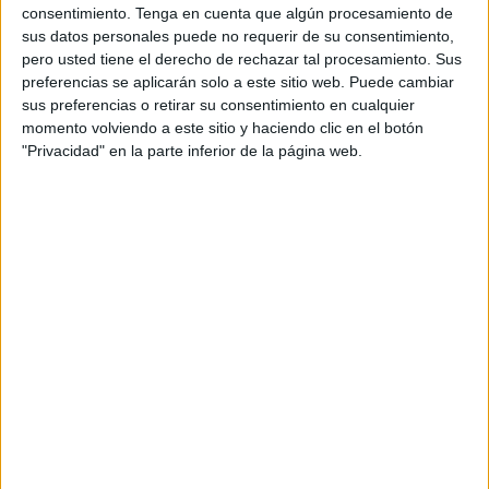
consentimiento.
Tenga en cuenta que algún procesamiento de
sus datos personales puede no requerir de su consentimiento,
pero usted tiene el derecho de rechazar tal procesamiento. Sus
preferencias se aplicarán solo a este sitio web. Puede cambiar
Acerca de orientacionandujar
sus preferencias o retirar su consentimiento en cualquier
Orientación Andújar no es solo un blog, es la apuesta
momento volviendo a este sitio y haciendo clic en el botón
personal de dos profesores Ginés y Maribel, que
"Privacidad" en la parte inferior de la página web.
además de ser pareja, son los encargados de los
contenidos que encontramos dentro del blog y en el
cual, vuelcan la mayor parte del tiempo, que sus tareas
como docentes, y voluntarios en sus meses de verano
les permite.
1 COMENTARIO
Adriana Guzman
Publicado
22 mayo, 2020 a las 8:01 PM
Excelentes actividades agradecería pudieran