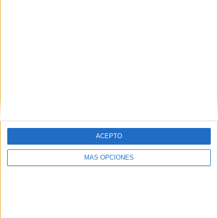
Tu dirección de correo electrónico no será
publicada.
Los campos obligatorios están marcados
con
*
Comentario
*
ACEPTO
MÁS OPCIONES
Nombre
*
Correo electrónico
*