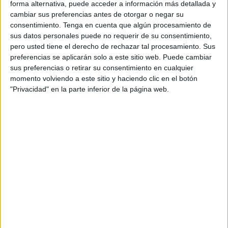
forma alternativa, puede acceder a información más detallada y
El autor no ha proporcionado ninguna información.
cambiar sus preferencias antes de otorgar o negar su
consentimiento.
Tenga en cuenta que algún procesamiento de
sus datos personales puede no requerir de su consentimiento,
4 COMMENTS
pero usted tiene el derecho de rechazar tal procesamiento. Sus
preferencias se aplicarán solo a este sitio web. Puede cambiar
sus preferencias o retirar su consentimiento en cualquier
ANA CUADROS
momento volviendo a este sitio y haciendo clic en el botón
Publicado
13 enero, 2021 a las 9:27 PM
"Privacidad" en la parte inferior de la página web.
EXCELENTE
RESPONDER
melisa
Publicado
20 agosto, 2024 a las 3:54 PM
muy bueno
RESPONDER