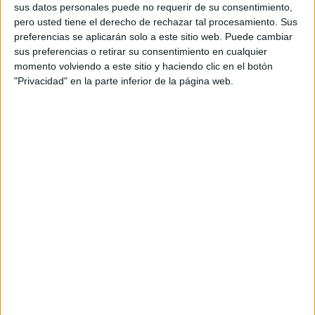
sus datos personales puede no requerir de su consentimiento,
pero usted tiene el derecho de rechazar tal procesamiento. Sus
preferencias se aplicarán solo a este sitio web. Puede cambiar
sus preferencias o retirar su consentimiento en cualquier
momento volviendo a este sitio y haciendo clic en el botón
"Privacidad" en la parte inferior de la página web.
Acerca de orientacionandujar
Orientación Andújar no es solo un blog, es la apuesta
personal de dos profesores Ginés y Maribel, que
además de ser pareja, son los encargados de los
contenidos que encontramos dentro del blog y en el
cual, vuelcan la mayor parte del tiempo, que sus tareas
como docentes, y voluntarios en sus meses de verano
les permite.