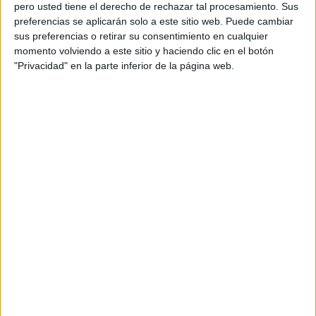
pero usted tiene el derecho de rechazar tal procesamiento. Sus
preferencias se aplicarán solo a este sitio web. Puede cambiar
sus preferencias o retirar su consentimiento en cualquier
momento volviendo a este sitio y haciendo clic en el botón
Acerca de orientacionandujar
"Privacidad" en la parte inferior de la página web.
Orientación Andújar no es solo un blog, es la apuesta
personal de dos profesores Ginés y Maribel, que
además de ser pareja, son los encargados de los
contenidos que encontramos dentro del blog y en el
cual, vuelcan la mayor parte del tiempo, que sus tareas
como docentes, y voluntarios en sus meses de verano
les permite.
DEJA UNA RESPUESTA
Tu dirección de correo electrónico no será
publicada.
Los campos obligatorios están marcados
con
*