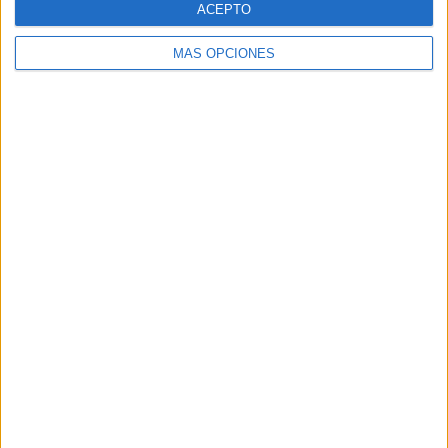
ACEPTO
MÁS OPCIONES
Buscar
Buscar
¿TE GUSTA NUESTRO MATERIAL?
Introduce tu email para unirte a otros
80.852 suscriptores.