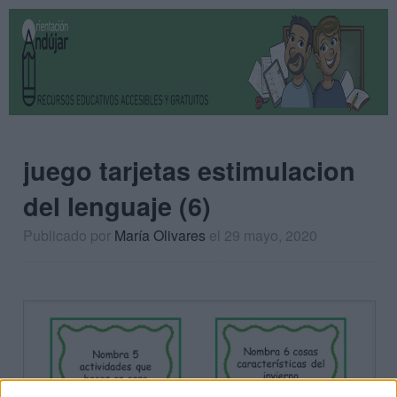
juego tarjetas estimulacion
del lenguaje (6)
Publicado por
María Olivares
el 29 mayo, 2020