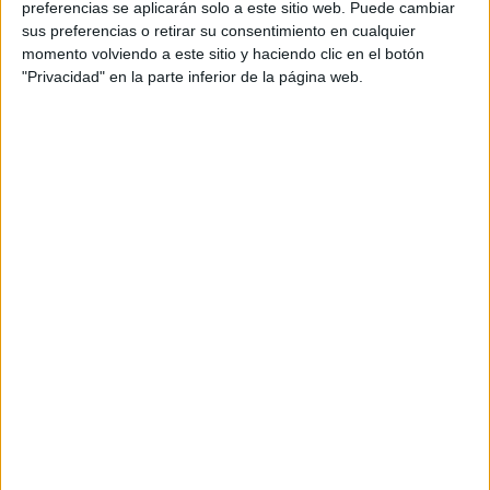
preferencias se aplicarán solo a este sitio web. Puede cambiar
sus preferencias o retirar su consentimiento en cualquier
momento volviendo a este sitio y haciendo clic en el botón
"Privacidad" en la parte inferior de la página web.
Acerca de María Olivares
El autor no ha proporcionado ninguna información.
DEJA UNA RESPUESTA
Tu dirección de correo electrónico no será
publicada.
Los campos obligatorios están marcados
con
*
Comentario
*