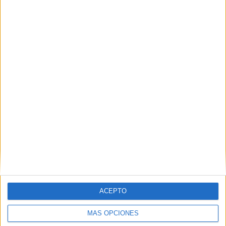
Nombre
*
Correo electrónico
*
Web
ACEPTO
MÁS OPCIONES