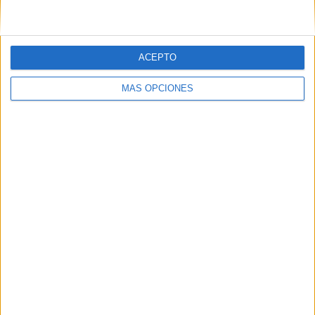
AUTORÍA: Cristina González Otto
@derechoavolar
ACEPTO
MÁS OPCIONES
https://www.instagram.com/derechoavolar/?hl=es
VISITA SU BLOG