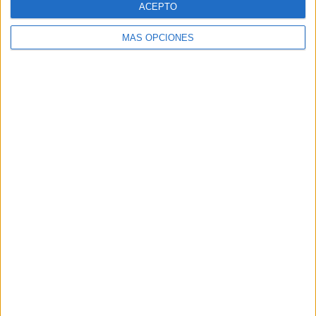
ACEPTO
MÁS OPCIONES
Buscar
Buscar
¿TE GUSTA NUESTRO MATERIAL?
Introduce tu email para unirte a otros
80.869 suscriptores.