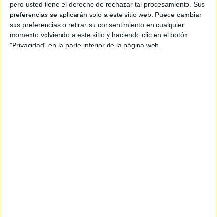
pero usted tiene el derecho de rechazar tal procesamiento. Sus
preferencias se aplicarán solo a este sitio web. Puede cambiar
sus preferencias o retirar su consentimiento en cualquier
momento volviendo a este sitio y haciendo clic en el botón
Acerca de orientacionandujar
"Privacidad" en la parte inferior de la página web.
Orientación Andújar no es solo un blog, es la apuesta
personal de dos profesores Ginés y Maribel, que
además de ser pareja, son los encargados de los
contenidos que encontramos dentro del blog y en el
cual, vuelcan la mayor parte del tiempo, que sus tareas
como docentes, y voluntarios en sus meses de verano
les permite.
DEJA UNA RESPUESTA
Tu dirección de correo electrónico no será
publicada.
Los campos obligatorios están marcados
con
*