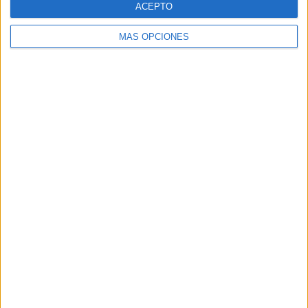
ACEPTO
MÁS OPCIONES
Buscar
Buscar
¿TE GUSTA NUESTRO MATERIAL?
Introduce tu email para unirte a otros
80.869 suscriptores.