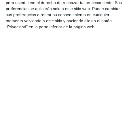
pero usted tiene el derecho de rechazar tal procesamiento. Sus
preferencias se aplicarán solo a este sitio web. Puede cambiar
sus preferencias o retirar su consentimiento en cualquier
momento volviendo a este sitio y haciendo clic en el botón
Acerca de orientacionandujar
"Privacidad" en la parte inferior de la página web.
Orientación Andújar no es solo un blog, es la apuesta
personal de dos profesores Ginés y Maribel, que
además de ser pareja, son los encargados de los
contenidos que encontramos dentro del blog y en el
cual, vuelcan la mayor parte del tiempo, que sus tareas
como docentes, y voluntarios en sus meses de verano
les permite.
DEJA UNA RESPUESTA
Tu dirección de correo electrónico no será
publicada.
Los campos obligatorios están marcados
con
*