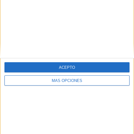
Comentario
*
ACEPTO
Nombre
*
MÁS OPCIONES
Correo electrónico
*
Web