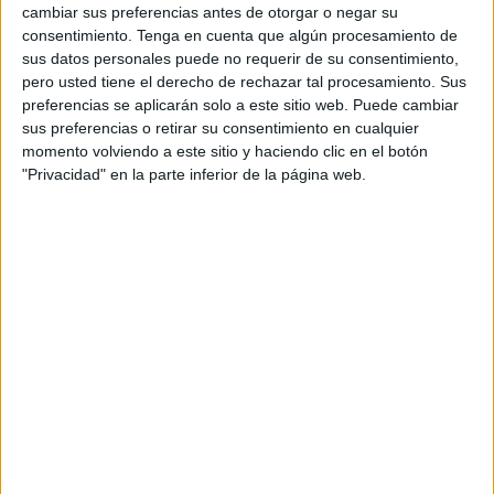
cambiar sus preferencias antes de otorgar o negar su
consentimiento.
Tenga en cuenta que algún procesamiento de
sus datos personales puede no requerir de su consentimiento,
pero usted tiene el derecho de rechazar tal procesamiento. Sus
preferencias se aplicarán solo a este sitio web. Puede cambiar
sus preferencias o retirar su consentimiento en cualquier
momento volviendo a este sitio y haciendo clic en el botón
"Privacidad" en la parte inferior de la página web.
Acerca de orientacionandujar
Orientación Andújar no es solo un blog, es la apuesta
personal de dos profesores Ginés y Maribel, que
además de ser pareja, son los encargados de los
contenidos que encontramos dentro del blog y en el
cual, vuelcan la mayor parte del tiempo, que sus tareas
como docentes, y voluntarios en sus meses de verano
les permite.