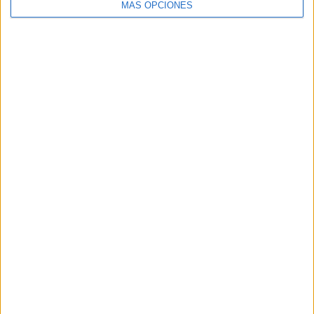
MÁS OPCIONES
Buscar
Buscar
¿TE GUSTA NUESTRO MATERIAL?