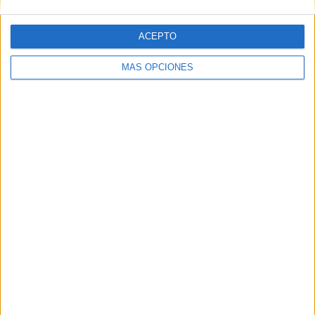
NUMERACIÓN
5 CIFRAS
ACEPTO
CUADERNO
PARA
MÁS OPCIONES
TRABAJAR
NUMERACIÓN
4 CIFRAS
Cuadernos de
Rutinas
matemáticas
para Segundo
de Primaria
Etiquetas:
Ciclo
matemáticas
numeración
números
Primaria
Primer
recursos