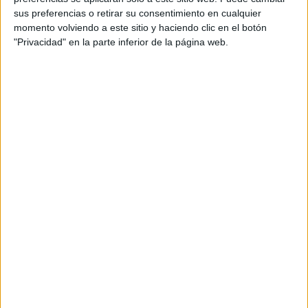
DESCARGA EL RECURSO EN PDF
sus preferencias o retirar su consentimiento en cualquier
momento volviendo a este sitio y haciendo clic en el botón
"Privacidad" en la parte inferior de la página web.
NUMERACIÓN Y CÁLCULO.TARJETAS
ACTIVIDADES DECENAS
AUTORÍA: @psicoestimulacion.padisbol