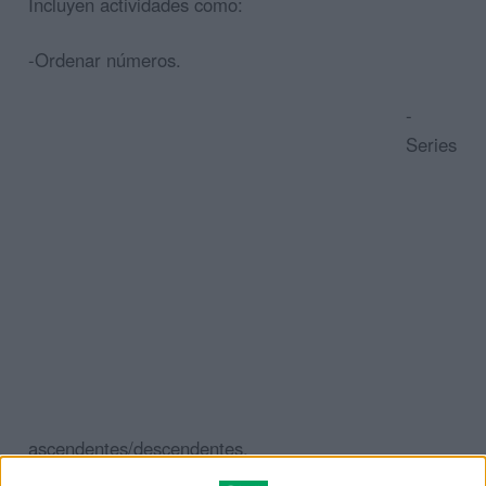
Incluyen actividades como:
-Ordenar números.
-
Series
ascendentes/descendentes.