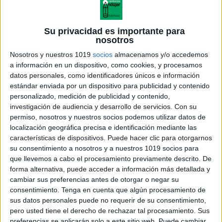
-Anterior y posterior.
Su privacidad es importante para
-Escribir con cifras el número que se indica.
nosotros
Nosotros y nuestros 1019
socios
almacenamos y/o accedemos
-Cálculo básico de sumas y restas con y sin llevada.
a información en un dispositivo, como cookies, y procesamos
datos personales, como identificadores únicos e información
estándar enviada por un dispositivo para publicidad y contenido
personalizado, medición de publicidad y contenido,
investigación de audiencia y desarrollo de servicios.
Con su
permiso, nosotros y nuestros socios podemos utilizar datos de
localización geográfica precisa e identificación mediante las
características de dispositivos. Puede hacer clic para otorgarnos
su consentimiento a nosotros y a nuestros 1019 socios para
que llevemos a cabo el procesamiento previamente descrito. De
forma alternativa, puede acceder a información más detallada y
cambiar sus preferencias antes de otorgar o negar su
consentimiento.
Tenga en cuenta que algún procesamiento de
sus datos personales puede no requerir de su consentimiento,
pero usted tiene el derecho de rechazar tal procesamiento. Sus
preferencias se aplicarán solo a este sitio web. Puede cambiar