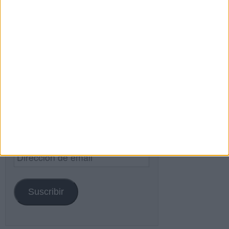
Buscar
Buscar
¿TE GUSTA NUESTRO MATERIAL?
Introduce tu email para unirte a otros
80.855 suscriptores.
Dirección
de
email
Suscribir