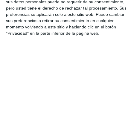
sus datos personales puede no requerir de su consentimiento,
pero usted tiene el derecho de rechazar tal procesamiento. Sus
2 COMMENTS
preferencias se aplicarán solo a este sitio web. Puede cambiar
sus preferencias o retirar su consentimiento en cualquier
sara
momento volviendo a este sitio y haciendo clic en el botón
Publicado
25 junio, 2021 a las 8:06 PM
"Privacidad" en la parte inferior de la página web.
.
RESPONDER
DEBORA GONZALEZ ROCHA
Publicado
24 agosto, 2022 a las 4:42 PM
EXCELENTE MATERIAL
RESPONDER