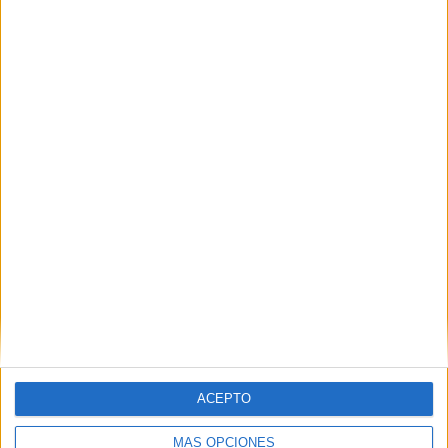
VISITA SU BLOG:
blog:
https://miauladept.wixsite.com/recursos
Comparte esto:
Facebook
X
MAS RECURSOS SOBRE ESTE TEMA
#abn Casitas de
números +
PLANTILLA
ESPECIAL
MARIO
LLAVERO PARA
TRABAJAR LAS
TABLAS DE
ACEPTO
MULTIPLICAR
MÁS OPCIONES
Llaverito