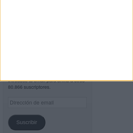
Buscar
Buscar
¿TE GUSTA NUESTRO MATERIAL?
Introduce tu email para unirte a otros
80.866 suscriptores.
Dirección
de
email
Suscribir