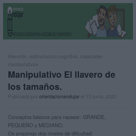
Atención
,
estimulacion cognitiva
,
materiales
manipulativos
Manipulativo El llavero de
los tamaños.
Publicado por
orientacionandujar
el 12 junio, 2020
Conceptos básicos para repasar: GRANDE,
PEQUEÑO y MEDIANO.
Os propongo dos niveles de dificultad: