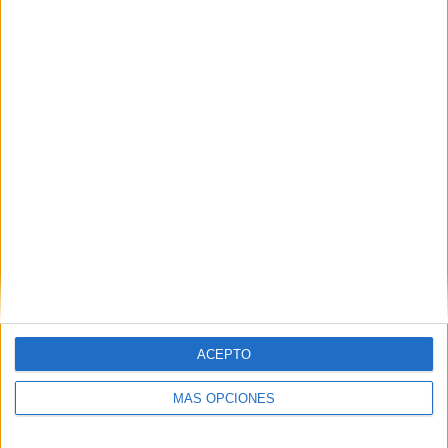
RESPONDER
DEJA UNA RESPUESTA
Tu dirección de correo electrónico no será
publicada.
Los campos obligatorios están marcados
con
*
Comentario
*
ACEPTO
MÁS OPCIONES