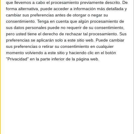
que llevemos a cabo el procesamiento previamente descrito. De
forma alternativa, puede acceder a información más detallada y
cambiar sus preferencias antes de otorgar o negar su
consentimiento.
Tenga en cuenta que algún procesamiento de
Acerca de orientacionandujar
sus datos personales puede no requerir de su consentimiento,
Orientación Andújar no es solo un blog, es la apuesta
pero usted tiene el derecho de rechazar tal procesamiento. Sus
preferencias se aplicarán solo a este sitio web. Puede cambiar
personal de dos profesores Ginés y Maribel, que
sus preferencias o retirar su consentimiento en cualquier
además de ser pareja, son los encargados de los
momento volviendo a este sitio y haciendo clic en el botón
contenidos que encontramos dentro del blog y en el
"Privacidad" en la parte inferior de la página web.
cual, vuelcan la mayor parte del tiempo, que sus tareas
como docentes, y voluntarios en sus meses de verano
les permite.
2 COMMENTS
maria galeas
Publicado
14 junio, 2020 a las 1:23 AM
Gracias compañeros Gines y Maribel por