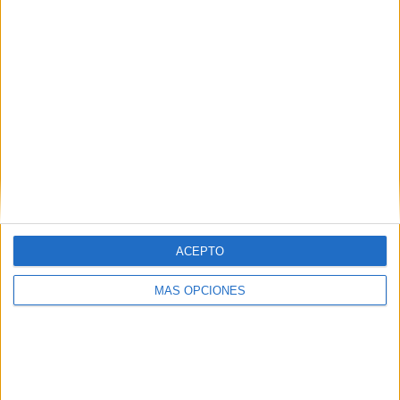
https://www.instagram.com/derechoavolar/?hl=es
Comparte esto:
Facebook
X
MAS RECURSOS SOBRE ESTE TEMA
COMPLETÍSIMO
ACEPTO
LLAVERO
fotoSILÁBICO
MÁS OPCIONES
COMPLETÍSIMO
LLAVERO
fotoSILÁBICO
Llavero Lector
manipulativo