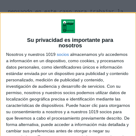
pensando en este caso para trabajar la
lectura según la consonante que
queramos reforzar, para ello he
incluido todas las consonantes con
Su privacidad es importante para
nosotros
palabras que contienen hasta tres o
Nosotros y nuestros 1019
socios
almacenamos y/o accedemos
cuatro sílabas.
a información en un dispositivo, como cookies, y procesamos
datos personales, como identificadores únicos e información
estándar enviada por un dispositivo para publicidad y contenido
personalizado, medición de publicidad y contenido,
investigación de audiencia y desarrollo de servicios.
Con su
permiso, nosotros y nuestros socios podemos utilizar datos de
localización geográfica precisa e identificación mediante las
características de dispositivos. Puede hacer clic para otorgarnos
su consentimiento a nosotros y a nuestros 1019 socios para
que llevemos a cabo el procesamiento previamente descrito. De
forma alternativa, puede acceder a información más detallada y
cambiar sus preferencias antes de otorgar o negar su