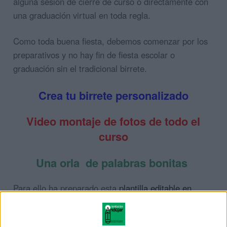
alguna sesión de cierre de curso o directamente con
una graduación virtual en toda regla.
Como toda buena fiesta, debemos comenzar por los
preparativos y no hay fin de fiesta escolar o
graduación sin el tradicional birrete.
Crea tu birrete personalizado
Video montaje de fotos de todo el
curso
Una orla de palabras bonitas
Para ello ha preparado esta
plantilla editable en
canva
, para poder facilitarte la tarea a la hora de
confeccionar tu propia orla.