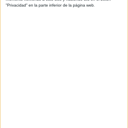
El más creativo, risueño, participativo, amigable…
"Privacidad" en la parte inferior de la página web.
Cada alumno es diferente y cada uno tiene algo que
les hace brillar. Crea una videoconferencia para el
acto de entrega de premios. Puedes compartir
pantalla y crear un Genially donde ir descubriendo los
nombres de los ganadores.
Anima a los estudiantes a decir unas palabras.
Después, envía el diploma por email. Puede editar la
plantilla de este diploma en
Canva.com.
Libro para el recuerdo y tarjetas
virtuales
Una línea del tiempo inolvidable