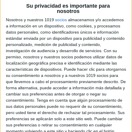
Su privacidad es importante para
nosotros
Y llegó la hora de los diplomas y
Nosotros y nuestros 1019
socios
almacenamos y/o accedemos
las invitaciones
a información en un dispositivo, como cookies, y procesamos
datos personales, como identificadores únicos e información
estándar enviada por un dispositivo para publicidad y contenido
Edita
aquí
esta plantilla en Canva
personalizado, medición de publicidad y contenido,
investigación de audiencia y desarrollo de servicios.
Con su
Carta a mí mismo
permiso, nosotros y nuestros socios podemos utilizar datos de
localización geográfica precisa e identificación mediante las
Crea una videoconferencia en la que todos escribáis
características de dispositivos. Puede hacer clic para otorgarnos
su consentimiento a nosotros y a nuestros 1019 socios para
a la vez una carta para vuestro yo del futuro. Puedes
que llevemos a cabo el procesamiento previamente descrito. De
acompañar el momento de música relajante.
forma alternativa, puede acceder a información más detallada y
cambiar sus preferencias antes de otorgar o negar su
consentimiento.
Tenga en cuenta que algún procesamiento de
sus datos personales puede no requerir de su consentimiento,
Puedes editar esta plantilla en
Canva.com
pero usted tiene el derecho de rechazar tal procesamiento. Sus
Puedes hacer tus diplomas
preferencias se aplicarán solo a este sitio web. Puede cambiar
sus preferencias o retirar su consentimiento en cualquier
momento volviendo a este sitio y haciendo clic en el botón