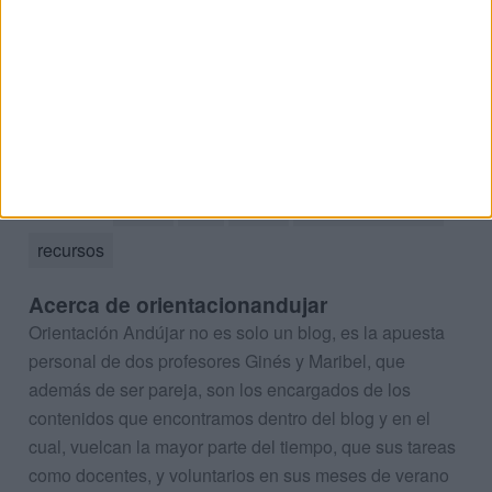
Las huellas de
mi curso escolar
2024-2025
Etiquetas:
curso
FIN
ideas
INOLVODABLES
recursos
Acerca de orientacionandujar
Orientación Andújar no es solo un blog, es la apuesta
personal de dos profesores Ginés y Maribel, que
además de ser pareja, son los encargados de los
contenidos que encontramos dentro del blog y en el
cual, vuelcan la mayor parte del tiempo, que sus tareas
como docentes, y voluntarios en sus meses de verano